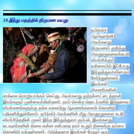
10.இந்து மதத்தில் திருமண வயது
நபி(சல்)-
ஆயிஷா(ரலி)
அவர்களது
திருமணம் குறித்து
அவதூறுகளைக்கூறி
விமர்சிக்கும்
வரிசையில் இப்போது
இந்துத்துவாவினரும்
சேர்ந்துள்ளனர்.
இவர்கள்
மிசனரிகளின்
சரக்கை மொழியாக்கம் செய்து, அவர்களது குற்றச்சாட்டைத்தான்
இவர்களும் முன்வைக்கின்றனர். நாம் சென்ற தொடர்களில் இத்தகைய
விமர்சனங்களுக்கு தக்க வரலாற்று ஆவணங்களைக் கொண்டு
பதிலளித்துள்ளோம். நபி(சல்) அவர்களின் மீது அவதூறுகளை கூறி
விமர்சித்ததின் மூலம் இந்த இந்துத்துவா கும்பல், இவர்களது
கடவுளர்களின் நிலை என்ன என்பதை நாம் கூறும் நிலைக்கு நம்மை
கொண்டு வந்துள்ளனர். அடுத்ததாக இவர்கள் மேலும் ஒரு