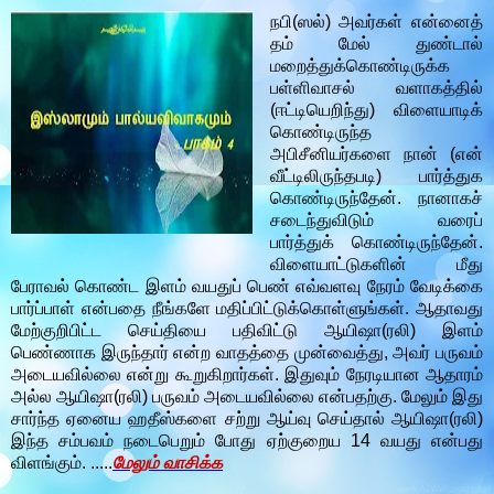
நபி(ஸல்) அவர்கள் என்னைத்
தம் மேல் துண்டால்
மறைத்துக்கொண்டிருக்க
பள்ளிவாசல் வளாகத்தில்
(ஈட்டியெறிந்து) விளையாடிக்
கொண்டிருந்த
அபிசீனியர்களை நான் (என்
வீட்டிலிருந்தபடி) பார்த்துக
கொண்டிருந்தேன். நானாகச்
சடைந்துவிடும் வரைப்
பார்த்துக் கொண்டிருந்தேன்.
விளையாட்டுகளின் மீது
பேராவல் கொண்ட இளம் வயதுப் பெண் எவ்வளவு நேரம் வேடிக்கை
பார்ப்பாள் என்பதை நீங்களே மதிப்பிட்டுக்கொள்ளுங்கள். ஆதாவது
மேற்குறிபிட்ட செய்தியை பதிவிட்டு ஆயிஷா(ரலி) இளம்
பெண்ணாக இருந்தார் என்ற வாதத்தை முன்வைத்து, அவர் பருவம்
அடையவில்லை என்று கூறுகிறார்கள். இதுவும் நேரடியான ஆதாரம்
அல்ல ஆயிஷா(ரலி) பருவம் அடையவில்லை என்பதற்கு. மேலும் இது
சார்ந்த ஏனைய ஹதீஸ்களை சற்று ஆய்வு செய்தால் ஆயிஷா(ரலி)
இந்த சம்பவம் நடைபெறும் போது ஏற்குறைய 14 வயது என்பது
விளங்கும். .....
மேலும் வாசிக்க