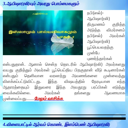
3.ஆயிஷா(ரலி)யும் அவரது பொம்மைகளும்
நபி(ஸல்)-
ஆயிஷா(ரலி)
திருமணம் குறித்த
அடுத்த விமர்சனம்
நபி(ஸல்) அவர்கள்
ஆயிஷா(ரலி)
பூப்பெயவதற்கு
முன்பே
புணர்ந்தார்கள்
என்பதுதான். ஆனால் சென்ற தொடரில் ஆயிஷா(ரலி) அவர்களது
வயது குறித்தும் அவர்கள் பூப்பெய்திய பிறகுதான் வீடு கூடினார்கள்
என்பதும் தெளிவான வரலாற்று அவணங்களை முன்வைத்து
விளக்கப்பட்டுவிட்டது.
இந்த விஷயத்தில் நேரடியான எந்த
ஆதாரத்தையும் இதுவரை இந்த அவதூறு பரப்பிகள் எடுத்து
வைக்கவில்லை. அவர்கள் தங்களது ஆவணமாக
மேலும் வாசிக்க
முன்வைப்பது.......
4.விளையாட்டில் ஆர்வம் கொண்ட இளம்பெண் ஆயிஷா(ரலி)