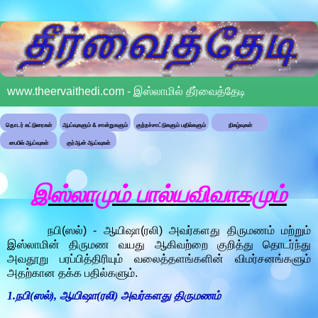
www.theervaithedi.com - இஸ்லாமில் தீர்வைத்தேடி
தொடர் கட்டுரைகள்
ஆய்வுகளும் & சான்றுகளும்
குற்றச்சாட்டுகளும் பதில்களும்
நிகழ்வுகள்
பைபில் ஆய்வுகள்
குர்ஆன் ஆய்வுகள்
இஸ்லாமும் பால்யவிவாகமும்
நபி(ஸல்) - ஆயிஷா(ரலி) அவர்களது திருமணம் மற்றும்
இஸ்லாமின் திருமண வயது ஆகிவற்றை குறித்து தொடர்ந்து
அவதூறு பரப்பித்திரியும் வலைத்தளங்களின் விமர்சனங்களும்
அதற்கான தக்க பதில்களும்.
1.நபி(ஸல்), ஆயிஷா(ரலி) அவர்களது திருமணம்