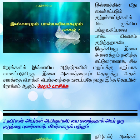
இஸ்லாத்தின் மீது
வைக்கப்படும்
குற்றச்சாட்டுகளில்
மிக முக்கிய
பங்குவகிப்பவை
பால்ய விவாகம்
குறித்ததாகவே
இருக்கிறது. இவை
அனைத்தும் தனித்த
கட்டுரைகளாக, சில
நேரங்களில் இஸ்லாமிய அறிஞர்களின் மறுப்புக்கு மறுப்பாக
காணப்படுகிறது. இவை அனைத்தையும் தொகுத்து அதன்
சாரத்தை விளக்கி விமர்சனத்தை உடைப்பதே நமது இந்த தொடரின்
நோக்கம் ஆகும்.
மேலும் வாசிக்க
2.நபி(ஸல்) அவர்கள் ஆயிஷா(ரலி) யை மணந்ததால் அவர் ஒரு
குழந்தை புணர்வாளர்: விமர்சனமும் பதிலும்
நபி(ஸல்) அவர்கள்