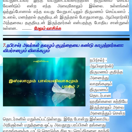
வயதுடையவர் இந்த வயதுடையவரைத்தான் திருமணம் செய்ய
வேண்டும் என்ற எந்த அளவுகோலும் இல்லை. உள்ளங்கள்
ஒத்துப்போனால் எந்த வயது வேறுபாட்டிலும் திருமணம் செய்யலாம் .
உடலால், மனத்தால் தகுதியுடன் இருந்தால் போதுமானது. ஆயிஷா(ரலி)
அத்தகைய தகுதியுடன் இருந்தார்கள் என்பதற்கு போதிய சான்றுகள்
உள்ளன. ........
மேலும் வாசிக்க
7.
நபி(சல்) அவர்கள் தவழும் குழந்தையை கண்டு காமுற்றார்களா:
விமர்சனமும் விளக்கமும்
நபி(சல்) -
ஆயிஷா(ரலி)
திருமணம் குறித்த
அனைத்து
வாதங்களும்
திருமணம்
தொடர்பான
ஹதீஸ்களை சுற்றியே
இருந்தாலும் அவை
அனைத்தும் சென்ற
தொடர்களில் மறுக்கப்பட்டுள்ளது. இதே போன்று இஸ்லாமிய
அறிஞர்கள் மறுத்ததை ஒட்டி அவதூறு பரப்பிகள் தங்களது
வாதங்களுக்கு முட்டு கொடுக்க சில உப செய்திகளை தூக்கி