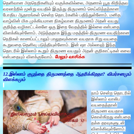
தெளிவான அறநெறிகளியும் வகுக்கவில்லை, அதனால் யூத கிறித்தவ
வரலாற்றில் மூன்று வயதில் இருந்து திருமணம் செய்வித்தற்கான
போதிய ஆதாரங்கள் சென்ற தொடர்களில் பதிந்துள்ளோம். மனித
வாழ்வின் மிக முக்கியமான நிகழ்வான திருமணம் அதன் வயது
குறித்த வழிகாட்டல்களே ஒரு இறை வேதத்தில் இல்லை என்பதை
விளக்கியுள்ளோம். அடுத்ததாக இந்து மதத்தில் திருமண வயதிற்கான
நெறிகள் காணப்பட்டாலும் பாலுறவுக்கான வயதாக சிறு வயதை
கூறுவதை தெளிவு படுத்தியுள்ளோம். இன் ஷா அல்லாஹ் இந்த
தொடரில் இஸ்லாம் கூறும் திருமண வயதும் அதன் குறிகாட்டிகள் எவை
மேலும் வாசிக்க
என்பதையும் விளக்குவோம்.
12.இஸ்லாம் குழந்தை திருமணத்தை ஆதரிக்கிறதா? விமர்சனமும்
விளக்கமும்
நாம் சென்ற தொடரில்
இஸ்லாம் வாலிப
வயதைத்தான்
திருமண வயதாக
கொள்கிறது என்பதை
தக்க தரவுகளுடன்
விளக்கிவுள்ளோம்.