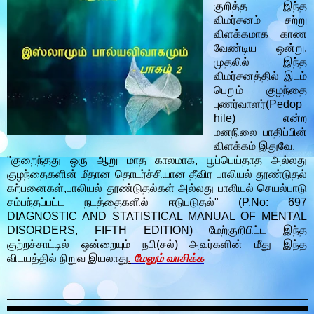
குறித்த இந்த
விமர்சனம் சற்று
விளக்கமாக காண
வேண்டிய ஒன்று.
முதலில் இந்த
விமர்சனத்தில் இடம்
பெறும் குழந்தை
புணர்வாளர்(Pedop
hile) என்ற
மனநிலை பாதிப்பின்
விளக்கம் இதுவே.
"குறைந்தது ஒரு ஆறு மாத காலமாக, பூப்பெய்தாத அல்லது
குழந்தைகளின் மீதான தொடர்ச்சியான தீவிர பாலியல் தூண்டுதல்
கற்பனைகள்,பாலியல் தூண்டுதல்கள் அல்லது பாலியல் செயல்பாடு
சம்பந்தப்பட்ட நடத்தைகளில் ஈடுபடுதல்" (P.No: 697
DIAGNOSTIC AND STATISTICAL MANUAL OF MENTAL
DISORDERS, FIFTH EDITION) மேற்குறிபிட்ட இந்த
குற்றச்சாட்டில் ஒன்றையும் நபி(சல்) அவர்களின் மீது இந்த
விடயத்தில் நிறுவ இயலாது
.
மேலும் வாசிக்க