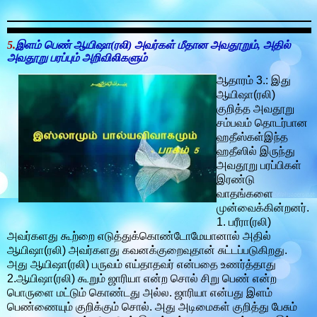
5.
இளம் பெண் ஆயிஷா(ரலி) அவர்கள் மீதான அவதூறும், அதில்
அவதூறு பரப்பும் அறிவிலிகளும்
ஆதாரம் 3.: இது
ஆயிஷா(ரலி)
குறித்த அவதூறு
சம்பவம் தொடர்பான
ஹதீஸ்கள்இந்த
ஹதீஸில் இருந்து
அவதூறு பரப்பிகள்
இரண்டு
வாதங்களை
முன்வைக்கின்றனர்.
1. பரீரா(ரலி)
அவர்களது கூற்றை எடுத்துக்கொண்டோமேயானால் அதில்
ஆயிஷா(ரலி) அவர்களது கவனக்குறைவுதான் சுட்டப்படுகிறது.
அது ஆயிஷா(ரலி) பருவம் எய்தாதவர் என்பதை உணர்த்தாது
2.ஆயிஷா(ரலி) கூறும் ஜாரியா என்ற சொல் சிறு பெண் என்ற
பொருளை மட்டும் கொண்டது அல்ல. ஜாரியா என்பது இளம்
பெண்ணையும் குறிக்கும் சொல். அது அடிமைகள் குறித்து பேசும்