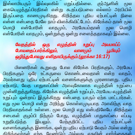
இஸ்லாமியரும் இவ்வுலகில் மறுப்பதில்லை. குர்ஆனின் மூல
கையெழுத்துப்பிரதிகள் என்று கூறப்படுபவை எல்லாம் அரபியில்
இருப்பதை காணமுடிகிறது. கிறித்தவ புதிய ஏற்பாட்டின் நிலை
என்ன என்பதை மேலே நாம் விளக்கிவிட்டோம். கிரேக்கம் தான் மூல
மொழி என்போரின் வாதமும், அரமேயம்தான் மூல மொழி
என்போரின் வாதமும், ஒன்றுக்கு ஒன்று சளைத்ததாகவும் இல்லை.
வேதத்தில் ஒரு எழுத்தின் உறுப்பு அவமாய்ப்
போவதைப்பார்க்கிலும், வானமும் பூமியும்
ஒழிந்துபோவது எளிதாயிருக்கும்.(லூக்கா 16:17)
மிஸனரிகள் கூறுவது போல கிரேக்க பிரதிகளும், அரமேய
பிரதிகளும் ஒரே உட்கருவை கொண்டவைதான் என்ற வாதம்,
அவர்களது புதிய ஏற்பாட்டின் வசனங்களுக்கு முரணானது. புதிய
ஏற்பாடு, வேத பாதுகாப்பின் அளவுகோலாக எழுத்தின் உறுப்பை
முன்னிறுத்துகிறது. கிரேக்க எழுத்தின் உறுப்பும், அரமேய எழுத்தின்
உறுப்பும் ஒன்றாய் இருக்கிறது என்பதை யாரும் ஏற்க மாட்டார்கள்.
எது மூல மொழி என்று அறிந்து கொள்ளமுடியாத அளவிற்கு வாத
பிரதிவாதங்கள் உள்ளன. மூல மொழி எது என்பதிலேயே கிறித்தவ
சபைகள் குழம்பி நிற்கும் போது, எழுத்தின் பாதுகாப்பை எப்படி
உறுதிபடுத்த இயலும். மேற்குறிபிட்ட புதிய ஏற்பாட்டின்
வசனங்களுக்கு இணங்க, ஒன்று புதிய ஏற்பாடு வேதம் அல்ல என்று
கிறித்தவர்கள் ஏற்க வேண்டும் அல்லது ஏசுவின் வார்த்தைகள்