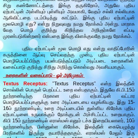
சிறு கண்ணோட்டத்தை இங்கு தருகிறோம், அதுவே புதிய
ஏற்பாட்டின் அள்ளியும் புள்ளியும் அவமாகி, வேதம் சல்லி சல்லியாக
ஆகிவிட்டதை படம்பிடித்து காட்டும். இங்கு புதிய ஏற்பாட்டின்
மூலமொழி எது? என்று நிறுவுவது நமது நோக்கம் அன்று. மாறாக
வேத மொழி குறித்து கிறித்தவ அறிஞர்களே எப்படி
முரண்படுகின்றனர் என்பதை இங்கு விளக்குவதே நமது நோக்கம்.
புதிய ஏற்பாட்டின் மூல மொழி எது என்று வாதிப்போரின்
கருத்தினை ஆய்வு செய்வதற்கு முன்பு, புதிய ஏற்பாட்டின்
மொழிபெயர்ப்பிற்கு பயன்படுத்தப்படும் அடிப்படை உறைகளின்
வகைப்பாடு குறித்து சிறிது அறிந்து கொள்வது அவசியமாகும்.
உறைகளின் வகைப்பாடு - ஓர் அறிமுகம்:
Textus Receptus:
"Textus Receptus" என்ற இலத்தீன்
சொல்லின் பொருள் பெறப்பட்ட உறை என்பதாகும். இதுவே கி.பி.15ம்
நூற்றாண்டிற்கு பிறகான புதிய ஏற்பாட்டின் வட்டார
மொழிபெயர்ப்புகளுக்கு உரை அடிப்படையை வழங்கியது. இது 15-
16ம் நூற்றாண்டில், உறை அடிப்படையில் துள்ளிய கிரேக்க புதிய
ஏற்பாட்டினை உருவாக்கும் நோக்குடன் அச்சிடப்பட்ட உறையாகும்.
கிபி 15ம் நூற்றாண்டில் எராஸ்மஸ் எனும் டச்சு இறையியலாளர், 10ம்
நூற்றாண்டிற்கு பின்னுள்ள கிரேக்க, இலத்தீன் கையெழுத்து
பிரதிகளில் இருந்து தயாரித்ததாகும். எராஸ்மஸ் மேலும் இரு