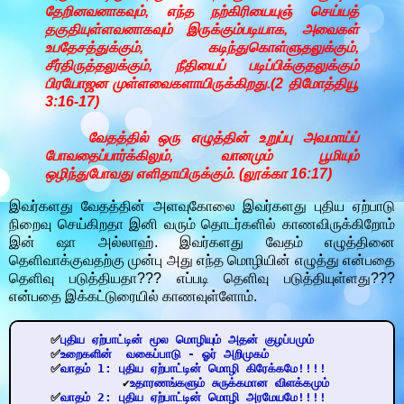
தேறினவனாகவும், எந்த நற்கிரியையுஞ் செய்யத்
தகுதியுள்ளவனாகவும் இருக்கும்படியாக, அவைகள்
உபதேசத்துக்கும், கடிந்துகொள்ளுதலுக்கும்,
சீர்திருத்தலுக்கும், நீதியைப் படிப்பிக்குதலுக்கும்
பிரயோஜன முள்ளவைகளாயிருக்கிறது.(2 திமோத்தியூ
3:16-17)
வேதத்தில் ஒரு எழுத்தின் உறுப்பு அவமாய்ப்
போவதைப்பார்க்கிலும், வானமும் பூமியும்
ஒழிந்துபோவது எளிதாயிருக்கும். (லூக்கா 16:17)
இவர்களது வேதத்தின் அளவுகோலை இவர்களது புதிய ஏற்பாடு
நிறைவு செய்கிறதா இனி வரும் தொடர்களில் காணவிருக்கிறோம்
இன் ஷா அல்லாஹ். இவர்களது வேதம் எழுத்தினை
தெளிவாக்குவதற்கு முன்பு அது எந்த மொழியின் எழுத்து என்பதை
தெளிவு படுத்தியதா??? எப்படி தெளிவு படுத்தியுள்ளது???
என்பதை இக்கட்டுரையில் காணவுள்ளோம்.
    ✅
புதிய ஏற்பாட்டின் மூல மொழியும் அதன் குழப்பமும்
✅
உறைகளின்  வகைப்பாடு - ஓர் அறிமுகம்
✅
வாதம் 1: புதிய ஏற்பாட்டின் மொழி கிரேக்கமே!!!!
 ✔
உதாரணங்களும் சுருக்கமான விளக்கமும்
✅
வாதம் 2: புதிய ஏற்பாட்டின் மொழி அரமேயமே!!!!