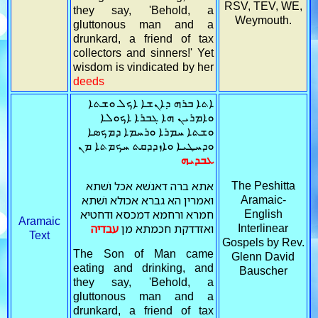
RSV, TEV, WE,
they say, 'Behold, a
Weymouth.
gluttonous man and a
drunkard, a friend of tax
collectors and sinners!' Yet
wisdom is vindicated by her
deeds
ܐܬܐ ܒܪܗ ܕܐܢܫܐ ܐܟܠ ܘܫܬܐ
ܘܐܡܪܝܢ ܗܐ ܓܒܪܐ ܐܟܘܠܐ
ܘܫܬܐ ܚܡܪܐ ܘܪܚܡܐ ܕܡܟܣܐ
ܘܕܚܛܝܐ ܘܐܙܕܕܩܬ ܚܟܡܬܐ ܡܢ
ܥܒܕܝܗ
אתא ברה דאנשׁא אכל ושׁתא
The Peshitta
ואמרין הא גברא אכולא ושׁתא
Aramaic-
חמרא ורחמא דמכסא ודחטיא
English
Aramaic
ואזדדקת חכמתא מן
עבדיה
Interlinear
Text
Gospels by Rev.
The Son of Man came
Glenn David
eating and drinking, and
Bauscher
they say, 'Behold, a
gluttonous man and a
drunkard, a friend of tax