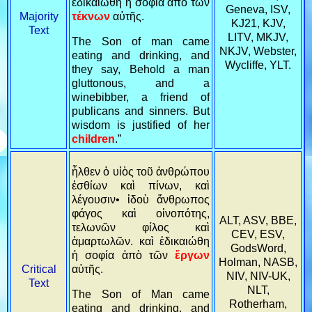
ἐδικαιώθη ἡ σοφία ἀπὸ τῶν
Geneva, ISV,
τέκνων
αὐτῆς.
Majority
KJ21, KJV,
Text
LITV, MKJV,
The Son of man came
NKJV, Webster,
eating and drinking, and
Wycliffe, YLT.
they say, Behold a man
gluttonous, and a
winebibber, a friend of
publicans and sinners. But
wisdom is justified of her
children
.”
ἦλθεν ὁ υἱὸς τοῦ ἀνθρώπου
ἐσθίων καὶ πίνων, καὶ
λέγουσιν• ἰδοὺ ἄνθρωπος
φάγος καὶ οἰνοπότης,
ALT, ASV, BBE,
τελωνῶν φίλος καὶ
CEV, ESV,
ἁμαρτωλῶν. καὶ ἐδικαιώθη
GodsWord,
ἡ σοφία ἀπὸ τῶν
ἔργων
Holman, NASB,
αὐτῆς.
Critical
NIV, NIV-UK,
Text
NLT,
The Son of Man came
Rotherham,
eating and drinking, and