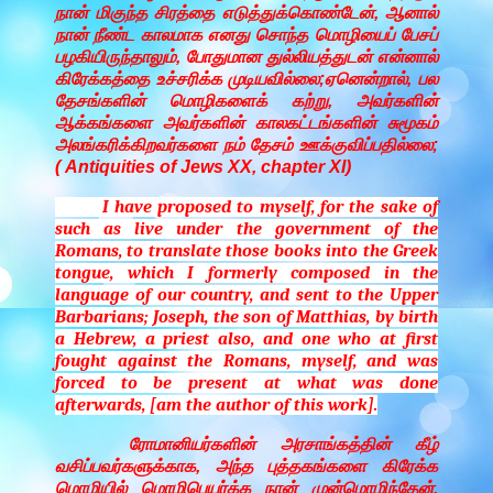
நான் மிகுந்த சிரத்தை எடுத்துக்கொண்டேன், ஆனால்
நான் நீண்ட காலமாக எனது சொந்த மொழியைப் பேசப்
பழகியிருந்தாலும், போதுமான துல்லியத்துடன் என்னால்
கிரேக்கத்தை உச்சரிக்க முடியவில்லை;ஏனென்றால், பல
தேசங்களின் மொழிகளைக் கற்று, அவர்களின்
ஆக்கங்களை அவர்களின் காலகட்டங்களின் சுமூகம்
அலங்கரிக்கிறவர்களை நம் தேசம் ஊக்குவிப்பதில்லை;
( Antiquities of Jews XX, chapter XI)
I have proposed to myself, for the sake of
such as live under the government of the
Romans, to translate those books into the Greek
tongue, which I formerly composed in the
language of our country, and sent to the Upper
Barbarians; Joseph, the son of Matthias, by birth
a Hebrew, a priest also, and one who at first
fought against the Romans, myself, and was
forced to be present at what was done
afterwards, [am the author of this work].
ரோமானியர்களின் அரசாங்கத்தின் கீழ்
வசிப்பவர்களுக்காக, அந்த புத்தகங்களை கிரேக்க
மொழியில் மொழிபெயர்க்க நான் முன்மொழிந்தேன்,