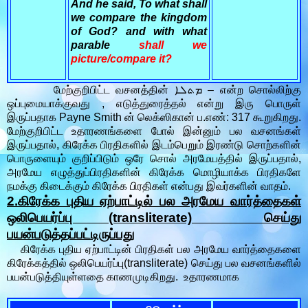
And he said, To what shall
we compare the kingdom
of God? and with what
parable
shall we
picture/compare it?
மேற்குறிபிட்ட வசனத்தின் ܡܬܠܐ – என்ற சொல்லிற்கு
ஒப்புமையாக்குவது , எடுத்துரைத்தல் என்று இரு பொருள்
இருப்பதாக Payne Smith ன் லெக்ஸிகான் ப.எண்: 317 கூறுகிறது.
மேற்குறிபிட்ட உதாரணங்களை போல் இன்னும் பல வசனங்கள்
இருப்பதால், கிரேக்க பிரதிகளில் இடம்பெறும் இரண்டு சொற்களின்
பொருளையும் குறிப்பிடும் ஒரே சொல் அரமேயத்தில் இருப்பதால்,
அரமேய எழுத்துப்பிரதிகளின் கிரேக்க மொழியாக்க பிரதிகளே
நமக்கு கிடைக்கும் கிரேக்க பிரதிகள் என்பது இவர்களின் வாதம்.
2.கிரேக்க புதிய ஏற்பாட்டில் பல அரமேய வார்த்தைகள்
ஒலிபெயர்ப்பு (transliterate) செய்து
பயன்படுத்தப்பட்டிருப்பது
கிரேக்க புதிய ஏற்பாட்டின் பிரதிகள் பல அரமேய வார்த்தைகளை
கிரேக்கத்தில் ஒலிபெயர்ப்பு(transliterate) செய்து பல வசனங்களில்
பயன்படுத்தியுள்ளதை காணமுடிகிறது. உதாரணமாக