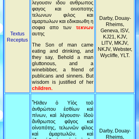
λεγουσιν ιδου ανθρωπος
φαγος και οινοποτης
τελωνων φιλος και
Darby, Douay-
αμαρτωλων και εδικαιωθη η
Rheims,
σοφια απο των
τεκνων
Geneva, ISV,
αυτης
Textus
KJ21, KJV,
Receptus
LITV, MKJV,
The Son of man came
NKJV, Webster,
eating and drinking, and
Wycliffe, YLT.
they say, Behold a man
gluttonous, and a
winebibber, a friend of
publicans and sinners. But
wisdom is justified of her
children.
Ἦλθεν ὁ Υἱὸς τοῦ
ἀνθρώπου ἐσθίων καὶ
πίνων, καὶ λέγουσιν· ἰδοὺ
ἄνθρωπος φάγος καὶ
οἰνοπότης, τελωνῶν φίλος
Darby, Douay-
καὶ ἁμαρτωλῶν. καὶ
Rheims,