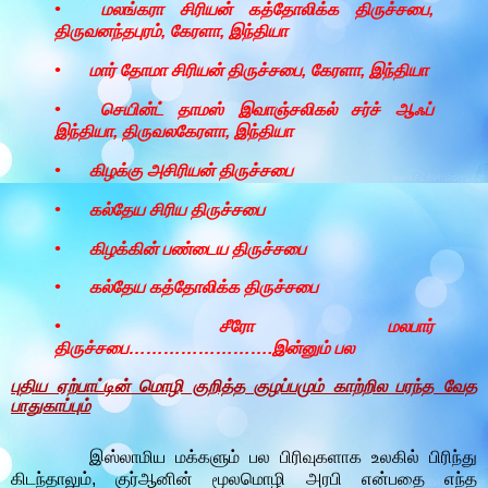
•
மலங்கரா சிரியன் கத்தோலிக்க திருச்சபை,
திருவனந்தபுரம், கேரளா, இந்தியா
•
மார் தோமா சிரியன் திருச்சபை, கேரளா, இந்தியா
•
செயின்ட் தாமஸ் இவாஞ்சலிகல் சர்ச் ஆஃப்
இந்தியா, திருவலகேரளா, இந்தியா
•
கிழக்கு அசிரியன் திருச்சபை
•
கல்தேய சிரிய திருச்சபை
•
கிழக்கின் பண்டைய திருச்சபை
•
கல்தேய கத்தோலிக்க திருச்சபை
•
சீரோ மலபார்
திருச்சபை…………………….இன்னும் பல
புதிய ஏற்பாட்டின் மொழி குறித்த குழப்பமும் காற்றில பரந்த வேத
பாதுகாப்பும்
இஸ்லாமிய மக்களும் பல பிரிவுகளாக உலகில் பிரிந்து
கிடந்தாலும், குர்ஆனின் மூலமொழி அரபி என்பதை எந்த