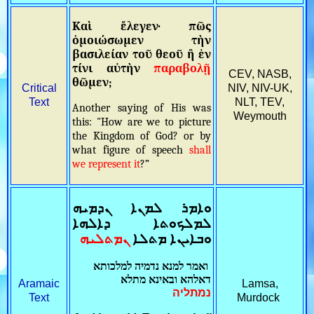
Καὶ ἔλεγεν· πῶς
ὁμοιώσωμεν τὴν
βασιλείαν τοῦ θεοῦ ἢ ἐν
τίνι αὐτὴν
παραβολῇ
CEV, NASB,
θῶμεν;
Critical
NIV, NIV-UK,
Text
NLT, TEV,
Another saying of His was
Weymouth
this: "How are we to picture
the Kingdom of God? or by
what figure of speech
shall
we represent it
?”
ܘܐܡܪ ܠܡܢܐ ܢܕܡܝܗ
ܠܡܠܟܘܬܐ ܕܐܠܗܐ
ܘܒܐܝܢܐ ܡܬܠܐ
ܢܡܬܠܝܗ
ואמר למנא נדמיה למלכותא
דאלהא ובאינא מתלא
Aramaic
Lamsa,
נמתליה
Text
Murdock