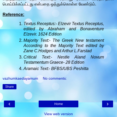
பொய்பிக்கப்பட்டது என்பதை ஒத்துக்கொள்ள வேண்டும்.
Reference:
Textus Receptus:- Elzevir Textus Receptus,
edited by Abraham and Bonaventure
Elzevir. 1624 Edition
Majority Text:- The Greek New testament
According to the Majority Text edited by
Zane C.Hodges and Arthur L.Farstad
Critical Text:- Nestle Aland Novum
Testamentum Graece- 28 Edition
Aramaic Text:- BFBS/UBS Peshitta
vazhumkaedayamum
No comments:
Share
‹
›
Home
View web version