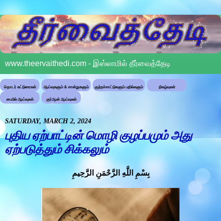
www.theervaithedi.com - இஸ்லாமில் தீர்வைத்தேடி
தொடர் கட்டுரைகள்
ஆய்வுகளும் & சான்றுகளும்
குற்றச்சாட்டுகளும் பதில்களும்
நிகழ்வுகள்
பைபில் ஆய்வுகள்
குர்ஆன் ஆய்வுகள்
SATURDAY, MARCH 2, 2024
புதிய ஏற்பாட்டின் மொழி குழப்பமும் அது
ஏற்படுத்தும் சிக்கலும்
بِسْمِ اللَّهِ الرَّحْمَنِ الرَّحِيمِ