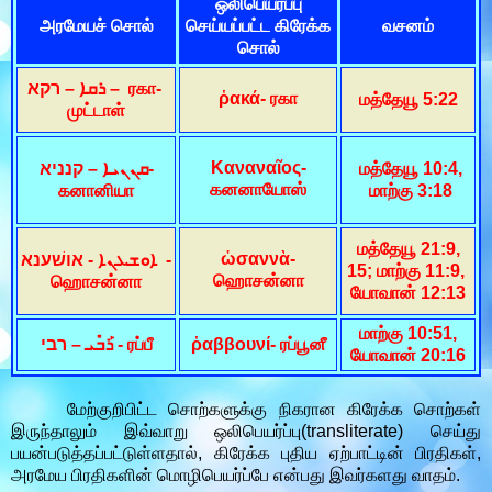
ஒலிபெயர்ப்பு
அரமேயச் சொல்
செய்யப்பட்ட கிரேக்க
வசனம்
சொல்
ܪܩܐ – רקא – ரகா-
ῥακά- ரகா
மத்தேயூ 5:22
முட்டாள்
Καναναῖος-
ܩܢܢܝܐ – קנניא-
மத்தேயூ 10:4,
கனனாயோஸ்
கனானியா
மாற்கு 3:18
மத்தேயூ 21:9,
ὡσαννὰ-
ܐܘܫܥܢܐ - אושׁענא -
15; மாற்கு 11:9,
ஹொசன்னா
ஹொசன்னா
யோவான் 12:13
மாற்கு 10:51,
ܪܰܒ݁ܺܝ – רבי - ரப்பீ
ῥαββουνί- ரப்பூனீ
யோவான் 20:16
மேற்குறிபிட்ட சொற்களுக்கு நிகரான கிரேக்க சொற்கள்
இருந்தாலும் இவ்வாறு ஒலிபெயர்ப்பு(transliterate) செய்து
பயன்படுத்தப்பட்டுள்ளதால், கிரேக்க புதிய ஏற்பாட்டின் பிரதிகள்,
அரமேய பிரதிகளின் மொழிபெயர்ப்பே என்பது இவர்களது வாதம்.