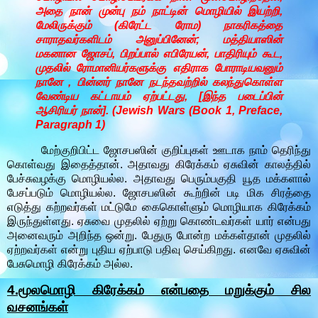
அதை நான் முன்பு நம் நாட்டின் மொழியில் இயற்றி,
மேலிருக்கும் (கிரேட்ட ரோம) நாகரிகத்தை
சாராதவர்களிடம் அனுப்பினேன்; மத்தியாஸின்
மகனான ஜோசப், பிறப்பால் எபிரேயன், பாதிரியும் கூட,
முதலில் ரோமானியர்களுக்கு எதிராக போராடியவனும்
நானே , பின்னர் நானே நடந்தவற்றில் கலந்துகொள்ள
வேண்டிய கட்டாயம் ஏற்பட்டது, [இந்த படைப்பின்
ஆசிரியர் நான்]. (Jewish Wars (Book 1, Preface,
Paragraph 1)
மேற்குறிபிட்ட ஜோசபஸின் குறிப்புகள் ஊடாக நாம் தெரிந்து
கொள்வது இதைத்தான். அதாவது கிரேக்கம் ஏசுவின் காலத்தில்
பேச்சுவழக்கு மொழியல்ல. அதாவது பெரும்பகுதி யூத மக்களால்
பேசப்படும் மொழியல்ல. ஜோசபஸின் கூற்றின் படி மிக சிரத்தை
எடுத்து கற்றவர்கள் மட்டுமே கைகொள்ளும் மொழியாக கிரேக்கம்
இருந்துள்ளது. ஏசுவை முதலில் ஏற்று கொண்டவர்கள் யார் என்பது
அனைவரும் அறிந்த ஒன்று. பேதுரு போன்ற மக்கள்தான் முதலில்
ஏற்றவர்கள் என்று புதிய ஏற்பாடு பதிவு செய்கிறது. எனவே ஏசுவின்
பேசுமொழி கிரேக்கம் அல்ல.
4.மூலமொழி கிரேக்கம் என்பதை மறுக்கும் சில
வசனங்கள்