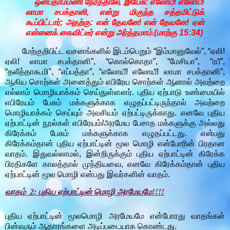
ஒன்பதாம்மணி நேரத்திலே, இயேசு: எலோயீ! எலோயீ!
லாமா சபக்தானி, என்று மிகுந்த சத்தமிட்டுக்
கூப்பிட்டார்; அதற்கு: என் தேவனே! என் தேவனே! ஏன்
என்னைக் கைவிட்டீர் என்று அர்த்தமாம்.(மாற்கு 15:34)
மேற்குறிபிட்ட வசனங்களில் இடம்பெறும் “இம்மானுவேல்”, “ஏலி!
ஏலி! லாமா சபக்தானி”, “கொல்கொதா”, “மேசியா”, “ரபீ”,
“தலீத்தாகூமி”, “எப்பத்தா”, “எலோயீ! எலோயீ! லாமா சபக்தானி”,
ஆகிய சொற்கள் அனைத்தும் எபிரேய சொற்கள் ஆனால் அவற்றை
எல்லாம் மொழியாக்கம் செய்துள்ளனர். புதிய ஏற்பாடு உண்மையில்
எபிரேயம் பேசும் மக்களுக்காக எழுதப்பட்டிருந்தால் அவற்றை
மொழியாக்கம் செய்யும் அவசியம் ஏற்பட்டிருக்காது. எனவே புதிய
ஏற்பாட்டின் நூல்கள் எபிரேயம்/அரமேய பேசாத மக்களுக்கு அல்லது
கிரேக்கம் பேசும் மக்களுக்காக எழுதப்பட்டது. என்பது
கிரேக்கம்தான் புதிய ஏற்பாட்டின் மூல மொழி என்போரின் பிரதான
வாதம். இதுவல்லாமல், இன்றிருக்கும் புதிய ஏற்பாட்டின் கிரேக்க
பிரதிகளே காலத்தால் முந்தியவை, எனவே கிரேக்கம்தான் புதிய
ஏற்பாட்டின் மூல மொழி என்பது இவர்களின் வாதம்.
வாதம் 2: புதிய ஏற்பாட்டின் மொழி அரமேயமே!!!!
புதிய ஏற்பாட்டின் மூலமொழி அரமேயமே என்போரது வாதங்கள்
பின்வரும் ஆதாரங்களை அடிப்படையாக கொண்டது.