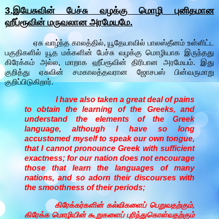
3.இயேசுவின் பேச்சு வழக்கு மொழி புனிதமான
ஹீப்ரூவின் மருவலான அரமேயமே.
ஏசு வாழ்ந்த காலத்தில், யூதேயாவில் பாலஸ்தீனம் உள்ளிட்ட
பகுதிகளில் யூத மக்களின் பேச்சு வழக்கு மொழியாக இருந்தது
கிரேக்கம் அல்ல, மாறாக ஹீப்ரூவின் திரிபான அரமேயம். இது
குறித்து ஏசுவின் சமகாலத்தவரான ஜோசபஸ் பின்வருமாறு
குறிப்பிடுகிறார்.
I have also taken a great deal of pains
to obtain the learning of the Greeks, and
understand the elements of the Greek
language, although I have so long
accustomed myself to speak our own tongue,
that I cannot pronounce Greek with sufficient
exactness; for our nation does not encourage
those that learn the languages of many
nations, and so adorn their discourses with
the smoothness of their periods;
கிரேக்கர்களின் கல்விகளைப் பெறுவதற்கும்,
கிரேக்க மொழியின் கூறுகளைப் புரிந்துகொள்வதற்கும்