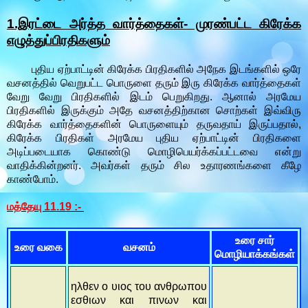
1.இரட்டை அர்த்த வார்த்தைகள்- முரண்பட்ட கிரேக்க
எழுத்துப்பிரதிகளும்
புதிய ஏற்பாட்டின் கிரேக்க பிரதிகளில் அநேக இடங்களில் ஒரே
வசனத்தில் வெறுபட்ட பொருளை தரும் இரு கிரேக்க வார்த்தைகள்
வேறு வேறு பிரதிகளில் இடம் பெறுகிறது. ஆனால் அரமேய
பிரதிகளில் இருக்கும் அதே வசனத்திற்கான சொற்கள் இவ்விரு
கிரேக்க வார்த்தைகளின் பொருளையும் தருவதாய் இருப்பதால்,
கிரேக்க பிரதிகள் அரமேய புதிய ஏற்பாட்டின் பிரதிகளை
அடிப்படையாக கொண்டு மொழிபெயர்க்கப்பட்டவை என்று
வாதிக்கின்றனர். அவர்கள் தரும் சில உதாரணங்களை கீழே
காண்போம்.
மத்தேயு 11.19 :-
உரை சார்
உரை வகை
வசனம்
மொழியாக்கங்கள்
ηλθεν ο υιος του ανθρωπου
εσθιων και πινων και