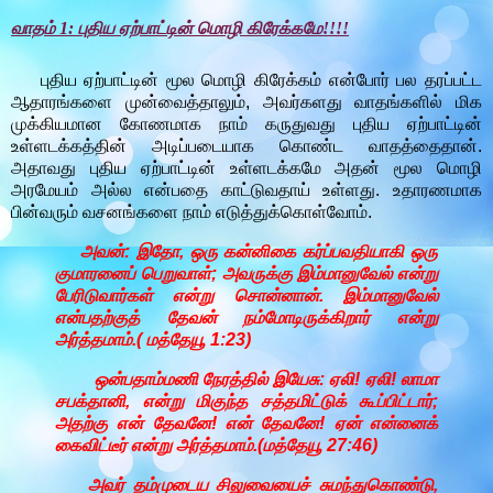
வாதம் 1: புதிய ஏற்பாட்டின் மொழி கிரேக்கமே!!!!
புதிய ஏற்பாட்டின் மூல மொழி கிரேக்கம் என்போர் பல தரப்பட்ட
ஆதாரங்களை முன்வைத்தாலும், அவர்களது வாதங்களில் மிக
முக்கியமான கோணமாக நாம் கருதுவது புதிய ஏற்பாட்டின்
உள்ளடக்கத்தின் அடிப்படையாக கொண்ட வாதத்தைதான்.
அதாவது புதிய ஏற்பாட்டின் உள்ளடக்கமே அதன் மூல மொழி
அரமேயம் அல்ல என்பதை காட்டுவதாய் உள்ளது.
உதாரணமாக
பின்வரும் வசனங்களை நாம் எடுத்துக்கொள்வோம்.
அவன்: இதோ, ஒரு கன்னிகை கர்ப்பவதியாகி ஒரு
குமாரனைப் பெறுவாள்; அவருக்கு இம்மானுவேல் என்று
பேரிடுவார்கள் என்று சொன்னான். இம்மானுவேல்
என்பதற்குத் தேவன் நம்மோடிருக்கிறார் என்று
அர்த்தமாம்.( மத்தேயூ 1:23)
ஒன்பதாம்மணி நேரத்தில் இயேசு: ஏலி! ஏலி! லாமா
சபக்தானி, என்று மிகுந்த சத்தமிட்டுக் கூப்பிட்டார்;
அதற்கு என் தேவனே! என் தேவனே! ஏன் என்னைக்
கைவிட்டீர் என்று அர்த்தமாம்.(மத்தேயூ 27:46)
அவர் தம்முடைய சிலுவையைச் சுமந்துகொண்டு,