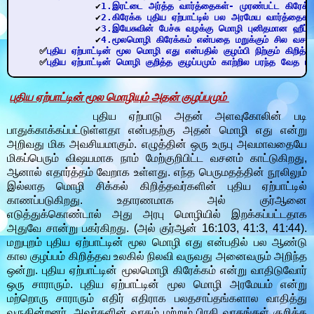
✔
1.இரட்டை அர்த்த வார்த்தைகள்- முரண்பட்ட கிரேக்க எ
✔
2.கிரேக்க புதிய ஏற்பாட்டில் பல அரமேய வார்த்தைகள
✔
3.இயேசுவின் பேச்சு வழக்கு மொழி புனிதமான ஹீப
✔
4.மூலமொழி கிரேக்கம் என்பதை மறுக்கும் சில வசன
✅
புதிய ஏற்பாட்டின் மூல மொழி எது என்பதில் குழம்பி நிற்கும் கிறித
✅
புதிய ஏற்பாட்டின் மொழி குறித்த குழப்பமும் காற்றில பரந்த வேத ப
புதிய ஏற்பாட்டின் மூல மொழியும் அதன் குழப்பமும்
புதிய ஏற்பாடு அதன் அளவுகோலின் படி
பாதுக்காக்கப்பட்டுள்ளதா என்பதற்கு அதன் மொழி எது என்று
அறிவது மிக அவசியமாகும். எழுத்தின் ஒரு உருபு அவமாவதையே
மிகப்பெரும் விஷயமாக நாம் மேற்குறிபிட்ட வசனம் காட்டுகிறது,
ஆனால் எதார்த்தம் வேறாக உள்ளது. எந்த பெருமதத்தின் நூலிலும்
இல்லாத மொழி சிக்கல் கிறித்தவர்களின் புதிய ஏற்பாட்டில்
காணப்படுகிறது. உதாரணமாக அல் குர்ஆனை
எடுத்துக்கொண்டால் அது அரபு மொழியில் இறக்கப்பட்டதாக
அதுவே சான்று பகர்கிறது. (அல் குர்ஆன் 16:103, 41:3, 41:44).
மறுபுறம் புதிய ஏற்பாட்டின் மூல மொழி எது என்பதில் பல ஆண்டு
கால குழப்பம் கிறித்தவ உலகில் நிலவி வருவது அனைவரும் அறிந்த
ஒன்று. புதிய ஏற்பாட்டின் மூலமொழி கிரேக்கம் என்று வாதிடுவோர்
ஒரு சாராரும். புதிய ஏற்பாட்டின் மூல மொழி அரமேயம் என்று
மற்றொரு சாராரும் எதிர் எதிராக பலதசாப்தங்களால வாதித்து
வருகின்றனர். அவர்களின் வாதம் மற்றும் பிரதி வாதங்கள் குறித்த