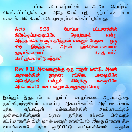
எப்படி புதிய ஏற்பாட்டில் பல அரமேய சொற்கள்
விளக்கப்ப்பட்டுள்ளதோ, அதே போல் புதிய ஏற்பாட்டின் சில
வசனங்களில் கிரேக்க சொற்களும் விளக்கப்பட்டுள்ளது.
Acts 9:36 யோப்பா பட்டணத்தில்
கிரேக்குப்பாஷையிலே தொற்காள் என்று
அர்த்தங்கொள்ளும் தபீத்தாள் என்னும் பேருடைய ஒரு
சீஷி இருந்தாள்; அவள் நற்கிரியைகளையும்
தருமங்களையும் மிகுதியாய்ச்
செய்துகொண்டுவந்தாள்.
Rev 9:11 அவைகளுக்கு ஒரு ராஜன் உண்டு, அவன்
பாதாளத்தின் தூதன்; எபிரெயு பாஷையிலே
அபெத்தோன் என்றும், கிரேக்கு பாஷையிலே
அப்பொல்லியோன் என்றும் அவனுக்குப் பெயர்.
இன்னும் இதுபோல் பல தரப்பட்ட வாதங்களை அரமேயத்தை
முன்னிறுத்துவோர் வரலாற்று ஆதாரங்களின் அடிப்படையிலும்,
புதிய ஏற்பாட்டின் உள்ளடக்கத்தின் அடிப்படையிலும்
முன்வைக்கின்றனர். அவை குறித்து எல்லாம் பின்வரும்
கட்டுரைகளில் இன் ஷா அல்லாஹ் காண்போம். இங்கு பிரதான சில
வாதங்களையே நாம் குறிப்பிட்டு காட்டியுள்ளோம். அதுவே