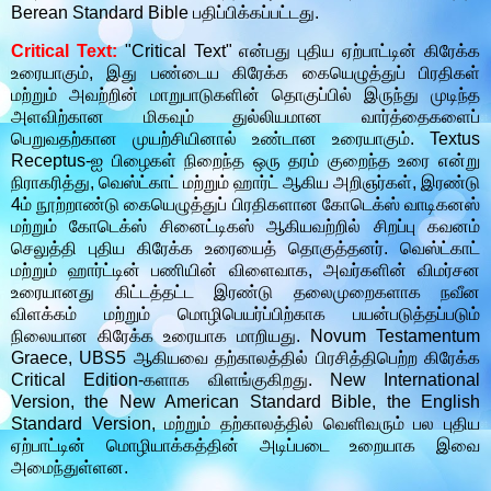
Berean Standard Bible பதிப்பிக்கப்பட்டது.
Critical Text:
"Critical Text" என்பது புதிய ஏற்பாட்டின் கிரேக்க
உரையாகும், இது பண்டைய கிரேக்க கையெழுத்துப் பிரதிகள்
மற்றும் அவற்றின் மாறுபாடுகளின் தொகுப்பில் இருந்து முடிந்த
அளவிற்கான மிகவும் துல்லியமான வார்த்தைகளைப்
பெறுவதற்கான முயற்சியினால் உண்டான உரையாகும். Textus
Receptus-ஐ பிழைகள் நிறைந்த ஒரு தரம் குறைந்த உரை என்று
நிராகரித்து, வெஸ்ட்காட் மற்றும் ஹார்ட் ஆகிய அறிஞர்கள், இரண்டு
4ம் நூற்றாண்டு கையெழுத்துப் பிரதிகளான கோடெக்ஸ் வாடிகனஸ்
மற்றும் கோடெக்ஸ் சினைட்டிகஸ் ஆகியவற்றில் சிறப்பு கவனம்
செலுத்தி புதிய கிரேக்க உரையைத் தொகுத்தனர். வெஸ்ட்காட்
மற்றும் ஹார்ட்டின் பணியின் விளைவாக, அவர்களின் விமர்சன
உரையானது கிட்டத்தட்ட இரண்டு தலைமுறைகளாக நவீன
விளக்கம் மற்றும் மொழிபெயர்ப்பிற்காக பயன்படுத்தப்படும்
நிலையான கிரேக்க உரையாக மாறியது. Novum Testamentum
Graece, UBS5 ஆகியவை தற்காலத்தில் பிரசித்திபெற்ற கிரேக்க
Critical Edition-களாக விளங்குகிறது. New International
Version, the New American Standard Bible, the English
Standard Version, மற்றும் தற்காலத்தில் வெளிவரும் பல புதிய
ஏற்பாட்டின் மொழியாக்கத்தின் அடிப்படை உறையாக இவை
அமைந்துள்ளன.