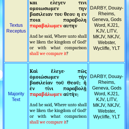
και ελεγεν τινι
DARBY, Douay-
ομοιωσωμεν την
Rheims,
βασιλειαν του θεου η εν
Geneva, Gods
ποια παραβολη
Textus
Word, KJ21,
παραβαλωμεν
αυτην
Receptus
KJV, LITV,
And he said, Where unto shall
MKJV, NKJV,
we liken the kingdom of God?
Webster,
or with what comparison
Wycliffe, YLT
shall we compare it
?
Καὶ ἔλεγε· πῶς
DARBY, Douay-
ὁμοιώσωμεν τὴν
Rheims,
βασιλείαν τοῦ Θεοῦ; ἢ
Geneva, Gods
ἐν τίνι παραβολῇ
Majority
Word, KJ21,
παραβάλωμεν
αὐτὴν;
Text
KJV, LITV,
And he said, Where unto shall
MKJV, NKJV,
we liken the kingdom of God?
Webster,
or with what comparison
Wycliffe, YLT
shall we compare it
?