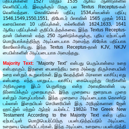
பதிப்புக்களை 1527 மற்றும் 1535 ஆகிய ஆண்டுகளில்
வெளியிட்டார். இவருக்கும் பிறகு பல Textus Receptus-கள்
வெளிவந்தன. கொலினெஸ் பதிப்பு 1534,ஸ்டீபன்ஸ் பதிப்பு
1546,1549,1550,1551, தியோடர் பீஸாவின் 1565 முதல் 1611
வரையிலான 10 பதிப்புக்கள், எல்ஸீவரின் 1624,1633, 1641
ஆகிய பதிப்புக்கள் குறிப்பிடத்தக்கவை. இந்த Textus Receptus-
தான் பின்னாள் வந்த 250 ஆண்டுக்களுக்கு, புதிய ஏற்பாட்டின்
மொழியாக்கத்திற்கு அடிப்படையாக அமைந்த கிரேக்க பதிப்பாக
கோலோச்சியது. இந்த Textus Receptus-தான் KJV, NKJV
பைபிள்களின் அடிப்படையாக அமைந்தது.
Majority Text:
"
Majority Text"
என்பது பெரும்பான்மை உறை
என்பதாகும். இதனை பைஸாந்திய உறை அல்லது திருச்சபையின்
உறை என்றும் கூறுவார்கள். இது வேதத்தின் அசலான வாசிப்பு எது
என்பதை எந்த மாறுபட்ட வாசிப்பு கையெழுத்து பிரதிகளில்
அதிகமுறை இடம் பெறுகிறது என்ற அளவுகோலின் படி
நிர்ணயிக்கும் முறையாகும். இந்த முறையை ஜனநாயக முறை
என்றும் அழைப்பார்கள். இந்த முறைமை அடிப்படையாக கொண்டு
டல்லாஸ் இறையியல் செமினரியின் இரு அறிஞர்களான ஜேன்
ஹாட்ஜ்ஸ் மற்றும் ஆர்தர் ஃபர்ஸ்டட் 1982ல் The Greek New
Testament According to the Majority Text என்ற புதிய
ஏற்பாட்டின் மொழிபெயர்ப்பிற்கு பயன்படுத்தப்படும் அடிப்படை
உறையை வெளியிட்டார்கள். இந்த அடிப்படை உறையை பயன்படுத்தி