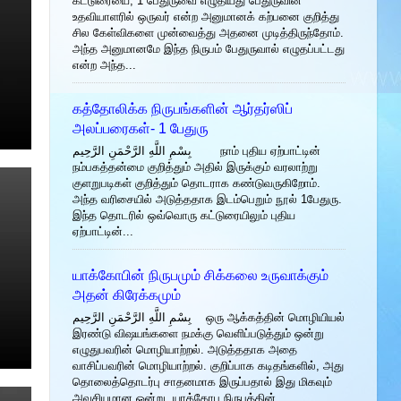
கட்டுரையை, 1 பேதுருவை எழுதியது பேதுருவின்
உதவியாளரில் ஒருவர் என்ற அனுமானக் கற்பனை குறித்து
சில கேள்விகளை முன்வைத்து அதனை முடித்திருந்தோம்.
அந்த அனுமானமே இந்த நிருபம் பேதுருவால் எழுதப்பட்டது
என்ற அந்த...
கத்தோலிக்க நிருபங்களின் ஆர்தர்ஸிப்
அலப்பரைகள்- 1 பேதுரு
بِسْمِ اللَّهِ الرَّحْمَنِ الرَّحِيم நாம் புதிய ஏற்பாட்டின்
நம்பகத்தன்மை குறித்தும் அதில் இருக்கும் வரலாற்று
குளறுபடிகள் குறித்தும் தொடராக கண்டுவருகிறோம்.
அந்த வரிசையில் அடுத்ததாக இடம்பெறும் நூல் 1பேதுரு.
இந்த தொடரில் ஒவ்வொரு கட்டுரையிலும் புதிய
ஏற்பாட்டின்...
யாக்கோபின் நிருபமும் சிக்கலை உருவாக்கும்
அதன் கிரேக்கமும்
بِسْمِ اللَّهِ الرَّحْمَنِ الرَّحِيم ஒரு ஆக்கத்தின் மொழியியல்
இரண்டு விஷயங்களை நமக்கு வெளிப்படுத்தும் ஒன்று
எழுதுபவரின் மொழியாற்றல். அடுத்ததாக அதை
வாசிப்பவரின் மொழியாற்றல். குறிப்பாக கடிதங்களில், அது
தொலைத்தொடர்பு சாதனமாக இருப்பதால் இது மிகவும்
அவசியமான ஒன்று. யாக்கோபு நிருபத்தின்...