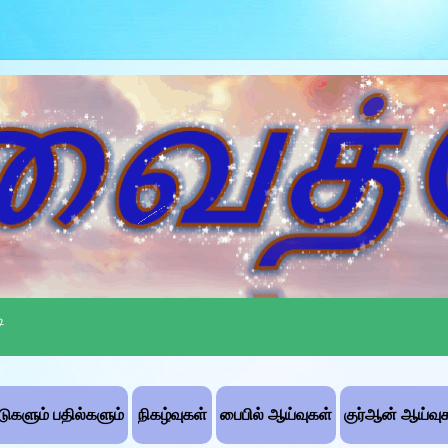
ி
்டுகளும் பதில்களும்
நிகழ்வுகள்
பைபில் ஆய்வுகள்
குர்ஆன் ஆய்வு