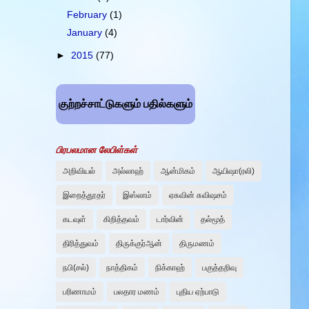
February
(1)
January
(4)
►
2015
(77)
குற்றச்சாட்டுகளும் பதில்களும்
பிரபலமான லேபிள்கள்
அறிவியல்
அல்லாஹ்
ஆன்மிகம்
ஆயிஷா(ரலி)
இறைத்தூதர்
இஸ்லாம்
ஏசுவின் சுவிஷசம்
கடவுள்
கிறித்தவம்
டார்வின்
தல்மூத்
திரித்துவம்
திருக்குர்ஆன்
திருமணம்
நபி(சல்)
நாத்திகம்
நிக்காஹ்
பகுத்தறிவு
பரிணாமம்
பலதார மணம்
புதிய ஏற்பாடு