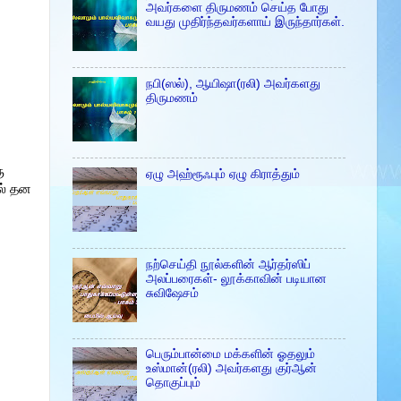
அவர்களை திருமணம் செய்த போது
வயது முதிர்ந்தவர்களாய் இருந்தார்கள்.
நபி(ஸல்), ஆயிஷா(ரலி) அவர்களது
திருமணம்
ு
ஏழு அஹ்ரூஃபும் ஏழு கிராத்தும்
ல் தன
நற்செய்தி நூல்களின் ஆர்தர்ஸிப்
அலப்பரைகள்- லூக்காவின் படியான
சுவிஷேசம்
பெரும்பான்மை மக்களின் ஓதலும்
உஸ்மான்(ரலி) அவர்களது குர்ஆன்
தொகுப்பும்