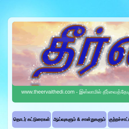
www.theervaithedi.com - இஸ்லாமில் தீர்வைத்தேட
தொடர் கட்டுரைகள்
ஆய்வுகளும் & சான்றுகளும்
குற்றச்சாட