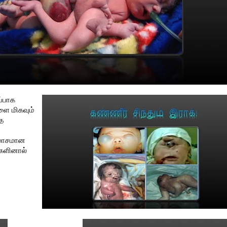
ப்பாக
ளை மிகவும்
த
் மோசமான
்களினால்