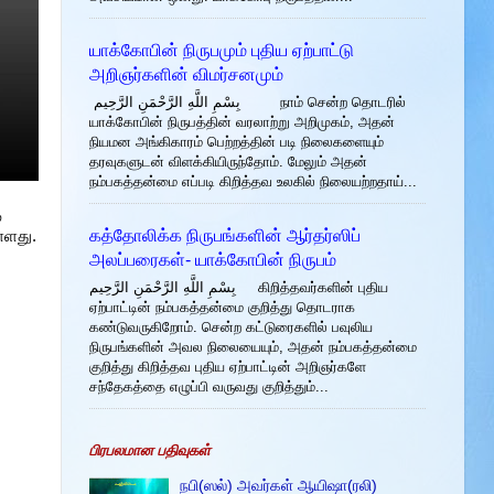
யாக்கோபின் நிருபமும் புதிய ஏற்பாட்டு
அறிஞர்களின் விமர்சனமும்
بِسْمِ اللَّهِ الرَّحْمَنِ الرَّحِيم நாம் சென்ற தொடரில்
யாக்கோபின் நிருபத்தின் வரலாற்று அறிமுகம், அதன்
நியமன அங்கிகாரம் பெற்றத்தின் படி நிலைகளையும்
தரவுகளுடன் விளக்கியிருந்தோம். மேலும் அதன்
நம்பகத்தன்மை எப்படி கிறித்தவ உலகில் நிலையற்றதாய்...
ு
கத்தோலிக்க நிருபங்களின் ஆர்தர்ஸிப்
்ளது.
அலப்பரைகள்- யாக்கோபின் நிருபம்
بِسْمِ اللَّهِ الرَّحْمَنِ الرَّحِيم கிறித்தவர்களின் புதிய
ஏற்பாட்டின் நம்பகத்தன்மை குறித்து தொடராக
கண்டுவருகிறோம். சென்ற கட்டுரைகளில் பவுலிய
நிருபங்களின் அவல நிலையையும், அதன் நம்பகத்தன்மை
குறித்து கிறித்தவ புதிய ஏற்பாட்டின் அறிஞர்களே
சந்தேகத்தை எழுப்பி வருவது குறித்தும்...
பிரபலமான பதிவுகள்
நபி(ஸல்) அவர்கள் ஆயிஷா(ரலி)