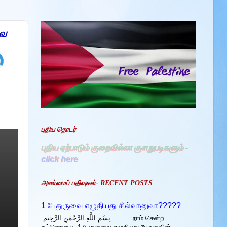
வை
புதிய தொடர்
புதிய ஏற்பாடும் குறைவில்லா குளறுபடிகளும் -
click here
அண்மைப் பதிவுகள்- RECENT POSTS
1 பேதுருவை எழுதியது சில்வானுவா?????
بِسْمِ اللَّهِ الرَّحْمَنِ الرَّحِيم நாம் சென்ற