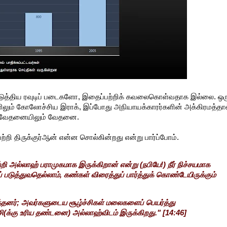
ுத்திய ரவுடிப் படைகளோ, இதைப்பற்றிக் கவலைகொள்வதாக இல்லை. ஒர
களிலும் கோலோச்சிய இராக், இப்போது அநியாயக்காரர்களின் அக்கிரமத்தா
து வேதனையிலும் வேதனை.
ி திருக்குர்ஆன் என்ன சொல்கின்றது என்று பார்ப்போம்.
்றி அல்லாஹ் பராமுகமாக இருக்கிறான் என்று (நபியே!) நீர் நிச்சயமாக
த்துவதெல்லாம், கண்கள் விரைத்துப் பார்த்துக் கொண்டேயிருக்கும்
ந்தனர்; அவர்களுடைய சூழ்ச்சிகள் மலைகளைப் பெயர்த்து
ி(க்கு உரிய தண்டனை) அல்லாஹ்விடம் இருக்கிறது." [14:46]