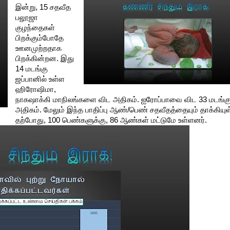
இன்று, 15 சதவீத
பலூஜா
குழந்தைகள்
பிறக்கும்போதே
ஊனமுற்றதாக
பிறக்கின்றன. இது
14 மடங்கு
ஜப்பானில் உள்ள
ஹிரோஷிமா,
நாகஷாக்கி மாநிலங்களை விட அதிகம். ஐரோப்பாவை விட 33 மடங்க
அதிகம். மேலும் இந்த பாதிப்பு ஆண்/பெண் சதவீதத்தையும் தாக்கியுள
தற்போது, 100 பெண்களுக்கு, 86 ஆண்கள் மட்டுமே உள்ளனர்.