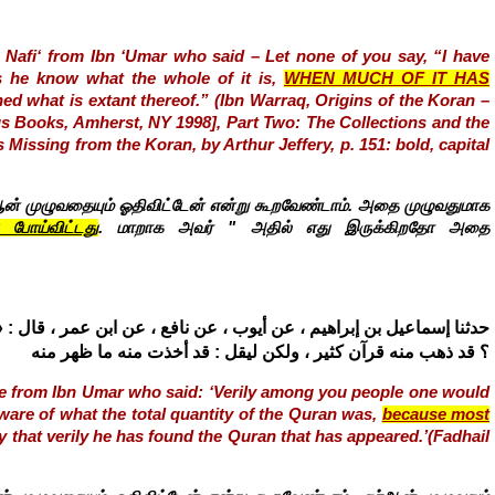
m Nafi‘ from Ibn ‘Umar who said – Let none of you say, “I have
s he know what the whole of it is,
WHEN MUCH OF IT HAS
ned what is extant thereof.” (Ibn Warraq, Origins of the Koran –
s Books, Amherst, NY 1998], Part Two: The Collections and the
 Missing from the Koran, by Arthur Jeffery, p. 151: bold, capital
ர்ஆன் முழுவதையும் ஓதிவிட்டேன் என்று கூறவேண்டாம். அதை முழுவதுமாக
 போய்விட்டது
. மாறாக அவர் " அதில் எது இருக்கிறதோ அதை
حدثنا إسماعيل بن إبراهيم ، عن أيوب ، عن نافع ، عن ابن عمر ، قال : «
؟ قد ذهب منه قرآن كثير ، ولكن ليقل : قد أخذت منه ما ظهر منه
ee from Ibn Umar who said: ‘Verily among you people one would
ware of what the total quantity of the Quran was,
because most
 that verily he has found the Quran that has appeared.’(Fadhail