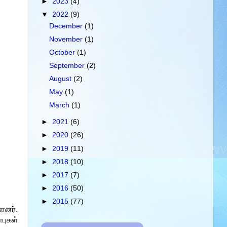
►
2023
(4)
▼
2022
(9)
December
(1)
November
(1)
October
(1)
September
(2)
August
(2)
May
(1)
March
(1)
►
2021
(6)
►
2020
(26)
►
2019
(11)
►
2018
(10)
►
2017
(7)
►
2016
(50)
►
2015
(77)
ளனர்.
புகள்