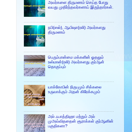
அவர்களை திருமணம் செய்த போது
வயது முதிர்ந்தவர்களாய் இருந்தார்கள்.
நபி(ஸல்), ஆயிஷா(ரலி) அவர்களது
திருமணம்
பெரும்பான்மை மக்களின் ஓதலும்
உஸ்மான்(ரலி) அவர்களது குர்ஆன்
தொகுப்பும்
யாக்கோபின் நிருபமும் சிக்கலை
உருவாக்கும் அதன் கிரேக்கமும்
அல் ஃபாத்திஹா மற்றும் அல்
முஅவ்விததைன் சூராக்கள் குர்ஆனின்
பகுதிகளா?