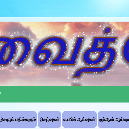
ி
்டுகளும் பதில்களும்
நிகழ்வுகள்
பைபில் ஆய்வுகள்
குர்ஆன் ஆய்வு