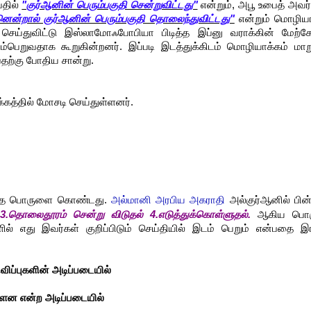
வதில்
"குர்ஆனின் பெரும்பகுதி சென்றுவிட்டது"
என்றும், அபூ உபைத் அவர
ென்றால் குர்ஆனின் பெரும்பகுதி தொலைந்துவிட்டது"
என்றும் மொழியா
ு செய்துவிட்டு இஸ்லாமோஃபோபியா பிடித்த இப்னு வராக்கின் மேற்க
டம்பெறுவதாக கூறுகின்றனர். இப்படி இடத்துக்கிடம் மொழியாக்கம் மா
தற்கு போதிய சான்று.
கத்தில் மோசடி செய்துள்ளனர்.
ரிந்த பொருளை கொண்டது.
அல்மானி அரபிய அகராதி
அல்குர்ஆனில் பின்
ல் 3.தொலைதூரம் சென்று விடுதல் 4.எடுத்துக்கொள்ளுதல்.
ஆகிய பொர
ளில் எது இவர்கள் குறிப்பிடும் செய்தியில் இடம் பெறும் என்பதை இ
விப்புகளின் அடிப்படையில்
ுள்ளன என்ற
அடிப்படையில்