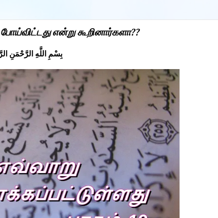
 போய்விட்டது என்று கூறினார்களா??
بِسْمِ اللَّهِ الرَّحْمَنِ الرّ