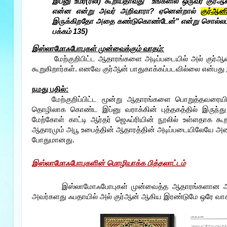
இப்னு உமர்(ரலி) கூறியதாவது "உங்களில் ஒருவர் குர்ஆ
என்ன என்று அவர் அறிவாரா? ஏனென்றால்
குர்ஆனி
இருக்கிறதோ அதை கண்டுகொண்டேன்" என்று சொல்லட்டும்
பக்கம் 135)
இஸ்லாமோஃபோபுகள் முன்வைக்கும் வாதம்:
மேற்குறிபிட்ட ஆதாரங்களை அடிப்படையில் அல் குர்ஆனின
கூறுகிறார்கள். எனவே குர்ஆன் பாதுகாக்கப்படவில்லை என்ப
நமது பதில்
:
மேற்குறிப்பிட்ட மூன்று ஆதாரங்களை பொறுத்தவர
தொழிலாக கொண்ட இப்னு வராக்கின் புத்தகத்தில் இருந்து 
மேற்கோள் காட்டி ஆர்தர் ஜெஃப்ரியின் நூலில் உள்ளதாக கூறப
ஆதாரமும் அபூ உபைத்தின் ஆதாரத்தின் அடிப்படையிலேயே அமைந்த
போதுமானது.
இஸ்லாமோஃபோபுகளின்
மொழியாக்க பித்தலாட்டம்
இஸ்லாமோஃபோபுகள் முன்வைத்த ஆதாரங்களான அல் ச
அவர்களது ஃபதாயில் அல் குர்ஆன் ஆகிய இரண்டுமே ஒரே வா