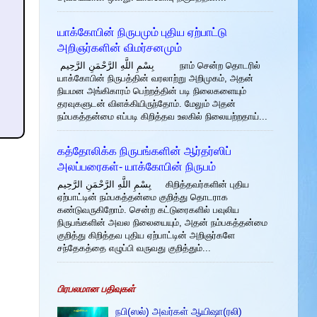
யாக்கோபின் நிருபமும் புதிய ஏற்பாட்டு
அறிஞர்களின் விமர்சனமும்
بِسْمِ اللَّهِ الرَّحْمَنِ الرَّحِيم நாம் சென்ற தொடரில்
யாக்கோபின் நிருபத்தின் வரலாற்று அறிமுகம், அதன்
நியமன அங்கிகாரம் பெற்றத்தின் படி நிலைகளையும்
தரவுகளுடன் விளக்கியிருந்தோம். மேலும் அதன்
நம்பகத்தன்மை எப்படி கிறித்தவ உலகில் நிலையற்றதாய்...
கத்தோலிக்க நிருபங்களின் ஆர்தர்ஸிப்
அலப்பரைகள்- யாக்கோபின் நிருபம்
بِسْمِ اللَّهِ الرَّحْمَنِ الرَّحِيم கிறித்தவர்களின் புதிய
ஏற்பாட்டின் நம்பகத்தன்மை குறித்து தொடராக
கண்டுவருகிறோம். சென்ற கட்டுரைகளில் பவுலிய
நிருபங்களின் அவல நிலையையும், அதன் நம்பகத்தன்மை
குறித்து கிறித்தவ புதிய ஏற்பாட்டின் அறிஞர்களே
சந்தேகத்தை எழுப்பி வருவது குறித்தும்...
பிரபலமான பதிவுகள்
நபி(ஸல்) அவர்கள் ஆயிஷா(ரலி)