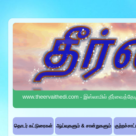
www.theervaithedi.com - இஸ்லாமில் தீர்வைத்தேட
தொடர் கட்டுரைகள்
ஆய்வுகளும் & சான்றுகளும்
குற்றச்சாட