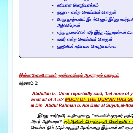
சரியான மொழியாக்கம்
தஹப - என்ற சொல்லின் பொருள்
வேறு நூற்களில் இடம்பெறும் இப்னு உமர்(ர
அறிவிப்புகள்
எந்த தலைப்பின் கீழ் இந்த ஆதாரங்கள் க
கஸீர் என்ற சொல்லின் பொருள்
ஹதீஸின் சரியான மொழியாக்கம
இஸ்லாமோஃபோபுகள் முன்வைக்கும் ஆதாரமும் வாதமும்
ஆதாரம் 1
:
`Abdullah b. `Umar reportedly said, 'Let none of 
what all of it is?
MUCH OF THE QUR'AN HAS G
al Din `Abdul Rahman b. Abi Bakr al Suyuti,al-Itqa
இப்னு உமர்(ரலி) கூறியதாவது "உங்களில் ஒருவர் க
அவர் அறிவாரா?
குர்ஆனின் பெரும்பகுதி சென்றுவிட்டத
சொல்லட்டும். (அல் சுயூத்தி அவர்களது இத்கான் ஃபீ உளூம்