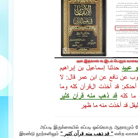
அப்படி இருக்கையில் எப்படி ஒவ்வொரு ஆதாரமும் 
" قد ذهب منه قرآن كثير "
இரண்டு நூற்களிலும்
என்ற வாசகம