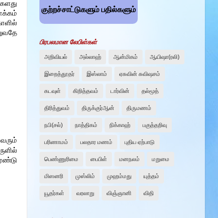
்களது
குற்றச்சாட்டுகளும் பதில்களும்
க்கம்
ோளில்
றுவதே
பிரபலமான லேபிள்கள்
அறிவியல்
அல்லாஹ்
ஆன்மிகம்
ஆயிஷா(ரலி)
இறைத்தூதர்
இஸ்லாம்
ஏசுவின் சுவிஷசம்
கடவுள்
கிறித்தவம்
டார்வின்
தல்மூத்
திரித்துவம்
திருக்குர்ஆன்
திருமணம்
நபி(சல்)
நாத்திகம்
நிக்காஹ்
பகுத்தறிவு
வரும்
பரிணாமம்
பலதார மணம்
புதிய ஏற்பாடு
ுளில்
பெண்ணுரிமை
பைபிள்
மனநலம்
மறுமை
ரண்டு
மிஸனரி
முஸ்லிம்
முஹம்மது
யுத்தம்
யூதர்கள்
வரலாறு
விஞ்ஞானி
விதி