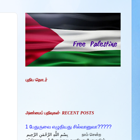
புதிய தொடர்
புதிய ஏற்பாடும் குறைவில்லா குளறுபடிகளும் -
click here
அண்மைப் பதிவுகள்- RECENT POSTS
1 பேதுருவை எழுதியது சில்வானுவா?????
بِسْمِ اللَّهِ الرَّحْمَنِ الرَّحِيم நாம் சென்ற