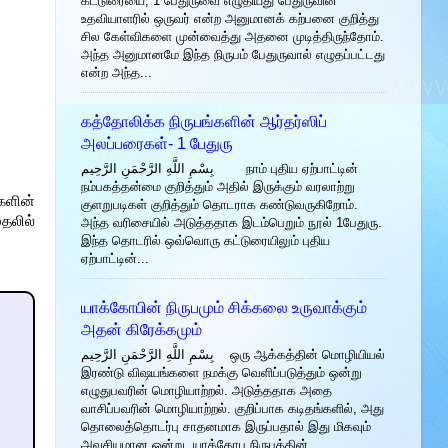
கட்டுரையை, 1 பேதுருவை எழுதியது பேதுருவின்
உதவியாளரில் ஒருவர் என்ற அனுமானக் கற்பனை குறித்து
சில கேள்விகளை முன்வைத்து அதனை முடித்திருந்தோம்.
அந்த அனுமானமே இந்த நிருபம் பேதுருவால் எழுதப்பட்டது
என்ற அந்த...
கத்தோலிக்க நிருபங்களின் ஆர்தர்ஸிப்
அலப்பரைகள்- 1 பேதுரு
بِسْمِ اللَّهِ الرَّحْمَنِ الرَّحِيم நாம் புதிய ஏற்பாட்டின்
நம்பகத்தன்மை குறித்தும் அதில் இருக்கும் வரலாற்று
்களின்
குளறுபடிகள் குறித்தும் தொடராக கண்டுவருகிறோம்.
தலில்
அந்த வரிசையில் அடுத்ததாக இடம்பெறும் நூல் 1பேதுரு.
இந்த தொடரில் ஒவ்வொரு கட்டுரையிலும் புதிய
ஏற்பாட்டின்...
யாக்கோபின் நிருபமும் சிக்கலை உருவாக்கும்
அதன் கிரேக்கமும்
بِسْمِ اللَّهِ الرَّحْمَنِ الرَّحِيم ஒரு ஆக்கத்தின் மொழியியல்
இரண்டு விஷயங்களை நமக்கு வெளிப்படுத்தும் ஒன்று
எழுதுபவரின் மொழியாற்றல். அடுத்ததாக அதை
வாசிப்பவரின் மொழியாற்றல். குறிப்பாக கடிதங்களில், அது
தொலைத்தொடர்பு சாதனமாக இருப்பதால் இது மிகவும்
அவசியமான ஒன்று. யாக்கோபு நிருபத்தின்...