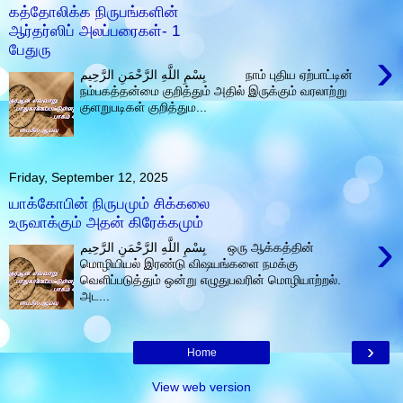
கத்தோலிக்க நிருபங்களின்
ஆர்தர்ஸிப் அலப்பரைகள்- 1
பேதுரு
›
بِسْمِ اللَّهِ الرَّحْمَنِ الرَّحِيم நாம் புதிய ஏற்பாட்டின்
நம்பகத்தன்மை குறித்தும் அதில் இருக்கும் வரலாற்று
குளறுபடிகள் குறித்தும...
Friday, September 12, 2025
யாக்கோபின் நிருபமும் சிக்கலை
உருவாக்கும் அதன் கிரேக்கமும்
›
بِسْمِ اللَّهِ الرَّحْمَنِ الرَّحِيم ஒரு ஆக்கத்தின்
மொழியியல் இரண்டு விஷயங்களை நமக்கு
வெளிப்படுத்தும் ஒன்று எழுதுபவரின் மொழியாற்றல்.
அட...
›
Home
View web version