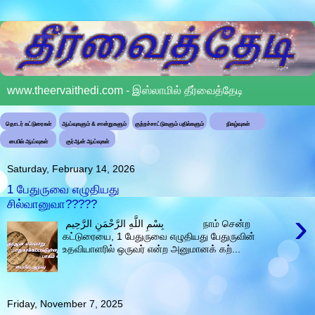
www.theervaithedi.com - இஸ்லாமில் தீர்வைத்தேடி
தொடர் கட்டுரைகள்
ஆய்வுகளும் & சான்றுகளும்
குற்றச்சாட்டுகளும் பதில்களும்
நிகழ்வுகள்
பைபில் ஆய்வுகள்
குர்ஆன் ஆய்வுகள்
Saturday, February 14, 2026
1 பேதுருவை எழுதியது
சில்வானுவா?????
›
بِسْمِ اللَّهِ الرَّحْمَنِ الرَّحِيم நாம் சென்ற
கட்டுரையை, 1 பேதுருவை எழுதியது பேதுருவின்
உதவியாளரில் ஒருவர் என்ற அனுமானக் கற்...
Friday, November 7, 2025