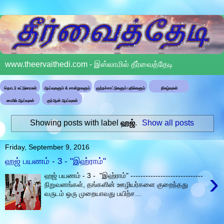
www.theervaithedi.com - இஸ்லாமில் தீர்வைத்தேடி
தொடர் கட்டுரைகள்
ஆய்வுகளும் & சான்றுகளும்
குற்றச்சாட்டுகளும் பதில்களும்
நிகழ்வுகள்
பைபில் ஆய்வுகள்
குர்ஆன் ஆய்வுகள்
Showing posts with label
ஹஜ்
.
Show all posts
Friday, September 9, 2016
ஹஜ் பயணம் - 3 - "இஹ்ராம்"
›
ஹஜ் பயணம் - 3 - "இஹ்ராம்" -----------------------------
நிறுவனங்கள், தங்களின் ஊழியர்களை குறைந்தது
வருடம் ஒரு முறையாவது பயிற்ச...