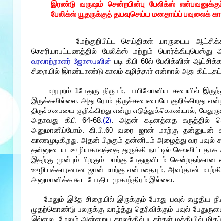
இரண்டு வருஷம் சென்றபின்பு பேலிக்ஸ் என்பவனுக்கு
பேலிக்ஸ் யூதருக்குத் தயவுசெய்ய மனதாய்ப் பவுலைக் க
மேற்குறிபிட்ட செய்திகள் யாருடைய ஆட்சி
செசரியாபட்டணத்தில் பேலிக்ஸ் மற்றும் பொர்க்கியுபெஸ்த
வரலாற்றாளர் ஜோஸபஸின்
படி கிபி 60ல் பேலிக்ஸின் ஆட்சிக்
சிறையில் இரண்டாண்டு காலம் கழித்தார் என்றால் அது கிட்டதட்
மறுபுறம் 1பேதுரு நிருபம், பாபிலோனிய சபையில் இரு
இருக்கவில்லை. அது ரோம் திருச்சபையையே குறிக்கிறது என்று
திருச்சபையை குறிக்கிறது என்று எடுத்துக்கொண்டால், பேதுர
அதாவது கிபி 64-68
.(2)
. அதன் கடினத்தை கருத்தில் 
அனுமானிப்போம். கி.பி.60 வரை ஜான் மாற்கு தன்னுடன்
காணமுடிகிறது. அதன் பிறகும் தன்னிடம் அழைத்து வர பவுல் கூ
தன்னுடைய ஊழியகாலத்தை துருக்கி நாட்டில் செலவிட்டதாக அப
இதற்கு முன்பும் பிறகும் மாற்கு பேதுருவிடம் சென்றதற்கான
ஊழியக்காரனான ஜான் மாற்கு என்பதையும், அவர்தான் மாற்க
அனுமானிக்க கூட போதிய முகாந்திரம் இல்லை.
மேலும் இதே சிறையில் இருக்கும் போது பவுல் எழுதிய
முதற்கொண்டு பலருக்கு வாழ்த்து தெரிவிக்கும் பவுல் பேதுருவைய
இல்லை. மேலும் அன்றைய காலத்தில் யூதர்கள் மத்தியில் மிக