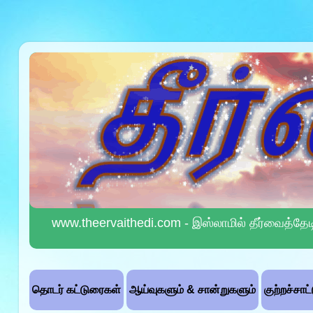
www.theervaithedi.com - இஸ்லாமில் தீர்வைத்தேட
தொடர் கட்டுரைகள்
ஆய்வுகளும் & சான்றுகளும்
குற்றச்சாட