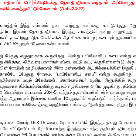
ப் பதிலாய்ப் பொர்க்கியுபெஸ்து தேசாதிபதியாக வந்தான்; அப்பொழுது
ாவலில் வைத்துவிட்டுப்போனான். (Acts 24:27)
க்காலத்தில் இந்த சம்பவம் நடை பெற்றது என்பதை காட்டுகிறது. அ
ு ஆகிய இருவர் தேசாதிபதியாக இருந்த காலத்தில் என்று கூறுகிறது
காலம் முடிகிறது. ஆக பேலிக்ஸின் ஆட்சிக்காலம் முடிவடையும் தருவாயில்
ட கிபி 59 முதல் 60 வரை உள்ள காலம்.
ந்து பேதுரு எழுதுவதாக கூறுகிறது. அன்று பாபிலோனிய சபை என்று எத
 கிறித்தவ விரிவுரையாளர்கள் சப்பை கட்டு கட்டி வருகின்றனர்
(1)
. அது
ுவின் ரோமின் ஊழியக்காலம் நீரோ மன்னனின் ஆட்சிக்காலத்தின் இறுதி ப
கொண்டே 1பேதுரு ரோமை, “பாபிலோனிய சபை” என்று கூறுகிறது 
 கழித்ததாக பவுல் பிலேமோன், கொலோசெயர் ஆகிய நிரூபத்தில் கூ
றுவதாக தீம்மோத்தியுவிற்கு கடிதம் எழுதியதை அறிய முடிகிறது. தீம்மோ
்போஸ்தல நடபடிகள் 20:4-5, மற்றும் யூஸுபியஸின் சர்ச் வரலாறு கூறுக
 எந்த ஆதாரமும் இல்லை. எனவே 1பேதுருவில் கூறப்படும் மாற்க்தான், பவ
ின் படியான சுவிஷேசத்தை எழுதினார் என்பதை ஆணித்தரமாக நிறுவ இய
 நிருபமான ரோமர் 16:3-15 வரை, ரோம சபையில் இருந்த தனது வேலையா
ே விட்டுவிட்டார், ரோமில் மாற்கு இருந்ததாக எந்த குறிப்பும் புதிய ஏற்பா
ப்பிரபலமான 99 பெயர்களில் மாற்கு என்ற பெயரும் ஒன்று. அதிகமான யூத