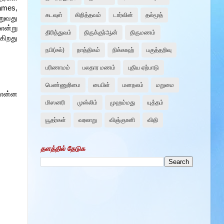
ames,
கடவுள்
கிறித்தவம்
டார்வின்
தல்மூத்
றுவது
என்று
திரித்துவம்
திருக்குர்ஆன்
திருமணம்
கிறது
நபி(சல்)
நாத்திகம்
நிக்காஹ்
பகுத்தறிவு
பரிணாமம்
பலதார மணம்
புதிய ஏற்பாடு
பெண்ணுரிமை
பைபிள்
மனநலம்
மறுமை
 என்ன
மிஸனரி
முஸ்லிம்
முஹம்மது
யுத்தம்
யூதர்கள்
வரலாறு
விஞ்ஞானி
விதி
தளத்தில் தேடுக