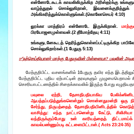
என்னோடேகூடக் காவலிலிருக்கிற அரிஸ்தர்க்கு உங்களுக
வாழ்த்துதல் சொல்லுகிறான், இவனைக்குறித்து
அங்கிகரித்துக்கொள்ளுங்கள்.(கொலோசெயர் 4:10)
லூக்கா மாத்திரம் என்னோடே இருக்கிறான்.
மாற்க
பிரயோஜனமுள்ளவன்.(2 தீமோத்தேயு 4:11)
உங்களுடனேகூடத் தெரிந்துகொள்ளப்பட்டிருக்கிற பாபிலோ
சொல்லுகிறார்கள்.(1 பேதுரு 5:13)
✅
நற்செய்தியாளர் மாற்கு பேதுருவின் பிள்ளையா? பவுலின் அடி
மேற்குறிபிட்ட வசனங்களில் 1பேதுரு தவிர எந்த இடத்தில
மேற்குறிபிட்ட புதிய ஏற்பாட்டின் தரவுகளும் முழுமைபெறாமல்
செசரியாபட்டணத்தில் சிறைக்காவலில் இருந்த போது எழுதியதா
பவுலை ஏற்றி, தேசாதிபதியாகிய பேலிக்ஸினிடத்
ஆயத்தப்படுத்துங்களென்றும் சொன்னதுமன்றி ஒரு 
சேர்ந்து, நிருபத்தைத் தேசாதிபதியினிடத்தில் கொட
வாசித்து: எந்த நாட்டானென்று கேட்டு, சிலிசியா
வந்திருக்கும்போது உன் காரியத்தைத் திட்ட
காவல்பண்ணும்படி கட்டளையிட்டான்.( Acts 23:24-35)