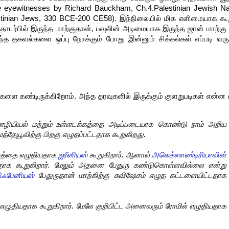
e eyewitnesses by Richard Bauckham, Ch.4.Palestinian Jewish N
tinian Jews, 330 BCE-200 CE58). இந்நிலையில் மிக எளிமையாக கூ
ொடர்பில் இருந்த மாற்குதான், பவுலின் அடிமையாக இருந்த ஜான் மாற்கு 
 தகவல்களை ஒப்பு நோக்கும் போது இன்னும் சிக்கல்கள் எப்படி வரு
ுகளை கண்டிருக்கிறோம். அந்த தரவுகளில் இருக்கும் குளறுபடிகள் என்ன
மொழியியல் மற்றும் உள்ளடக்கத்தை அடிப்படையாக கொண்டு நாம் அறிய
்தேயூவிற்கு பிறகு எழுதப்பட்டதாக கூறுகிறது.
ஷேசத்தை எழுதியதாக
ஐரீனியஸ்
கூறுகிறார். ஆனால்
அலெக்ஸாண்டிரியாவின்
யதாக கூறுகிறார். மேலும் அதனை பேதுரு கண்டுகொள்ளவில்லை என்று
ிஃபேனியஸ்
பேதுருதான் மாற்கிற்கு சுவிஷேசம் எழுத கட்டளையிட்டதாக
ம் எழுதியதாக கூறுகிறார். மேலே குறிபிட்ட அனைவரும் ரோமில் எழுதியதாக