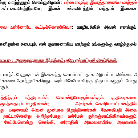
்கு வாழ்த்துதல் சொல்லுகிறான்;
பர்னபாவுக்கு இனத்தானாகிய மாற்கும்
க் கட்டளைபெற்றீர்களே; இவன் உங்களிடத்தில் வந்தால் இவனை
ுவை உன்னோடே கூட்டிக்கொண்டுவா
; ஊழியத்தில் அவன் எனக்குப்
னிலுள்ள சபையும், என் குமாரனாகிய மாற்கும் உங்களுக்கு வாழ்த்துதல்
மையா?: அரைகுறையாக இருக்கும் புதிய ஏற்பாட்டின் செய்திகள்:
ும் மாற்க் பேதுருவுடன் இணைந்து செயல் பட்டதாக அறியப்பட வில்லை. 
 சிக்கலை தோற்றுவிக்கிறது. பவுல் பிலேமோனிற்கு நிருபம் எழுதும் போத
கும்.
திற்குப் பத்திரமாய்க் கொண்டுபோகும்படிக்குக் குதிரைகளை
நிருபத்தையும் எழுதினான்; ……………அவர்கள் செசரியாபட்டணத்தில்
ுத்து, பவுலையும் அவன் முன்பாக நிறுத்தினார்கள். தேசாதிபதி அதை
 நாட்டானென்று அறிந்தபோது: உன்மேல் குற்றஞ்சாட்டுகிறவர்களும்
மாய்க் கேட்பேனென்று சொல்லி, ஏரோதின் அரமனையிலே அவனைக்