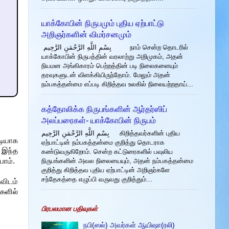
யாக்கோபின் நிருபமும் புதிய ஏற்பாட்டு
அறிஞர்களின் விமர்சனமும்
بِسْمِ اللَّهِ الرَّحْمَنِ الرَّحِيم நாம் சென்ற தொடரில்
யாக்கோபின் நிருபத்தின் வரலாற்று அறிமுகம், அதன்
நியமன அங்கிகாரம் பெற்றத்தின் படி நிலைகளையும்
தரவுகளுடன் விளக்கியிருந்தோம். மேலும் அதன்
நம்பகத்தன்மை எப்படி கிறித்தவ உலகில் நிலையற்றதாய்...
கத்தோலிக்க நிருபங்களின் ஆர்தர்ஸிப்
அலப்பரைகள்- யாக்கோபின் நிருபம்
بِسْمِ اللَّهِ الرَّحْمَنِ الرَّحِيم கிறித்தவர்களின் புதிய
டியாக
ஏற்பாட்டின் நம்பகத்தன்மை குறித்து தொடராக
 இந்த
கண்டுவருகிறோம். சென்ற கட்டுரைகளில் பவுலிய
நிருபங்களின் அவல நிலையையும், அதன் நம்பகத்தன்மை
போம்.
குறித்து கிறித்தவ புதிய ஏற்பாட்டின் அறிஞர்களே
சந்தேகத்தை எழுப்பி வருவது குறித்தும்...
விடம்
களில்
பிரபலமான பதிவுகள்
நபி(ஸல்) அவர்கள் ஆயிஷா(ரலி)