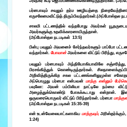
அநேகர் கூடி ஜெபம்பண்ணிக்கொண்டிருந்தார்கள். (அப்
பர்னபாவும் சவுலும் தர்ம ஊழியத்தை நிறைவேற்றின
எருசலேமைவிட்டுத் திரும்பிவந்தார்கள்.(அப்போஸ்தல நட
சாலமி பட்டணத்தில் வந்தபோது அவர்கள் யூதருடை
அவர்களுக்கு உதவிக்காரனாயிருந்தான்.
(அப்போஸ்தல நடபடிகள் 13:5)
பின்பு பவுலும் அவனைச் சேர்ந்தவர்களும் பாப்போ பட்டணத
வந்தார்கள்.
யோவான்
அவர்களை விட்டுப் பிரிந்து, எருச
பவுலும் பர்னபாவும் அந்தியோகியாவிலே சஞ்சரித்
பிரசங்கித்துக் கொண்டிருந்தார்கள். சிலநாளைக்க
அறிவித்திருக்கிற சகல பட்டணங்களிலுமுள்ள சகோதரர்க
அப்பொழுது பர்னபா என்பவன்
மாற்கு என்னும் பே
பவுலோ: அவன் பம்பிலியா நாட்டிலே நம்மை விட்
அழைத்துக்கொண்டு போகக்கூடாது என்றான். இதைப
ஒருவரையொருவர் விட்டுப் பிரிந்தார்கள். பர்னபா
மாற்கு
(அப்போஸ்தல நடபடிகள் 15:35-39)
என் உடன்வேலையாட்களாகிய
மாற்குவும்,
அரிஸ்தர்க்கும்
1:24)