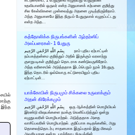
கட்டுரையை, 1 பேதுருவை எழுதியது பேதுருவின்
உதவியாளரில் ஒருவர் என்ற அனுமானக் கற்பனை குறித்து
சில கேள்விகளை முன்வைத்து அதனை முடித்திருந்தோம்.
அந்த அனுமானமே இந்த நிருபம் பேதுருவால் எழுதப்பட்டது
என்ற அந்த...
கத்தோலிக்க நிருபங்களின் ஆர்தர்ஸிப்
அலப்பரைகள்- 1 பேதுரு
بِسْمِ اللَّهِ الرَّحْمَنِ الرَّحِيم நாம் புதிய ஏற்பாட்டின்
நம்பகத்தன்மை குறித்தும் அதில் இருக்கும் வரலாற்று
குளறுபடிகள் குறித்தும் தொடராக கண்டுவருகிறோம்.
அந்த வரிசையில் அடுத்ததாக இடம்பெறும் நூல் 1பேதுரு.
இந்த தொடரில் ஒவ்வொரு கட்டுரையிலும் புதிய
ஏற்பாட்டின்...
யாக்கோபின் நிருபமும் சிக்கலை உருவாக்கும்
ையில்
அதன் கிரேக்கமும்
ாற்கு
 இந்த
بِسْمِ اللَّهِ الرَّحْمَنِ الرَّحِيم ஒரு ஆக்கத்தின் மொழியியல்
இரண்டு விஷயங்களை நமக்கு வெளிப்படுத்தும் ஒன்று
எழுதுபவரின் மொழியாற்றல். அடுத்ததாக அதை
வாசிப்பவரின் மொழியாற்றல். குறிப்பாக கடிதங்களில், அது
தொலைத்தொடர்பு சாதனமாக இருப்பதால் இது மிகவும்
அவசியமான ஒன்று. யாக்கோபு நிருபத்தின்...