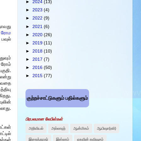
►
2024
(13)
►
2023
(4)
►
2022
(9)
தாவது
►
2021
(6)
.
ரோம
►
2020
(26)
 பவுல்
►
2019
(11)
►
2018
(10)
ுவும்
►
2017
(7)
 ரோம்
►
2016
(50)
குதி.
►
2015
(77)
என்று
றுவதை
த்தியு
ிறது.
குற்றச்சாட்டுகளும் பதில்களும்
ுலின்
லாது.
பிரபலமான லேபிள்கள்
ட்கள்
அறிவியல்
அல்லாஹ்
ஆன்மிகம்
ஆயிஷா(ரலி)
ட்டில்
ர்கள்
இறைத்தூதர்
இஸ்லாம்
ஏசுவின் சுவிஷசம்