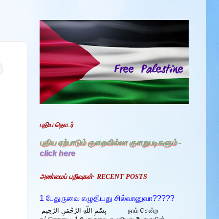
புதிய தொடர்
புதிய ஏற்பாடும் குறைவில்லா குளறுபடிகளும் -
click here
அண்மைப் பதிவுகள்- RECENT POSTS
1 பேதுருவை எழுதியது சில்வானுவா?????
بِسْمِ اللَّهِ الرَّحْمَنِ الرَّحِيم நாம் சென்ற