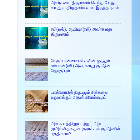
அவர்களை திருமணம் செய்த போது
வயது முதிர்ந்தவர்களாய் இருந்தார்கள்.
நபி(ஸல்), ஆயிஷா(ரலி) அவர்களது
திருமணம்
பெரும்பான்மை மக்களின் ஓதலும்
உஸ்மான்(ரலி) அவர்களது குர்ஆன்
தொகுப்பும்
யாக்கோபின் நிருபமும் சிக்கலை
உருவாக்கும் அதன் கிரேக்கமும்
அல் ஃபாத்திஹா மற்றும் அல்
முஅவ்விததைன் சூராக்கள் குர்ஆனின்
பகுதிகளா?