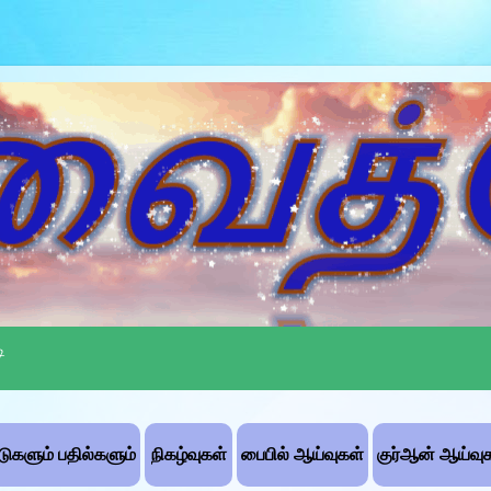
ி
்டுகளும் பதில்களும்
நிகழ்வுகள்
பைபில் ஆய்வுகள்
குர்ஆன் ஆய்வு