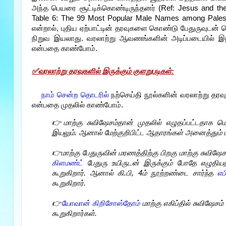
அந்த பெயரை சூட்டிக்கொண்டிருந்தனர் (Ref: Jesus and th
Table 6: The 99 Most Popular Male Names among Pales
என்றால், புதிய ஏற்பாட்டின் தரவுகளை கொண்டு பேதுருவுடன் த
நிறுவ இயலாது. வரலாற்று ஆவணங்களின் அடிப்படையில் இந்த
என்பதை காண்போம்.
✅
வரலாற்று தரவுகளில் இருக்கும் குளறுபடிகள்:
நாம் சென்ற தொடரில்
நற்செய்தி நூல்களின் வரலாற்று தரவ
என்பதை முதலில் காண்போம்.
👉மாற்கு சுவிஷேசம்தான் முதலில் எழுதப்பட்டதாக 
இயலும். ஆனால் மேற்குறிபிட்ட ஆதாரங்கள் அனைத்தும் மத
👉மாற்கு பேதுருவின் மரணத்திற்கு பிறகு மாற்கு சுவி
கிளமண்ட்
பேதுரு உயிருடன் இருக்கும் போதே எழுதி
கூறுகிறார். ஆனால் கி.பி, 4ம் நூற்றண்டை சார்ந்த
எப
கூறுகிறார்.
👉
யோவான் கிறிசோஸ்தோம்
மாற்கு எகிப்தில் சுவிஷேச
கூறுகிறார்கள்.