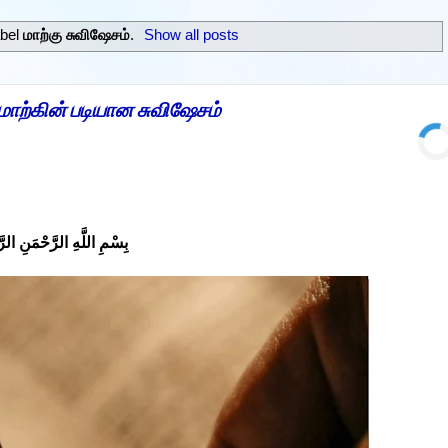
abel
மாற்கு சுவிஷேசம்
.
Show all posts
மாற்கின் படியான சுவிஷேசம்
بِسْمِ اللَّهِ الرَّحْمَنِ الرّ