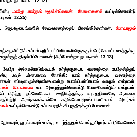
போஸ்தல நடபடிகள் 12:12)
பின்பு
மாற்கு என்னும் மறுபேர்கொண்ட யோவானைக்
கூட்டிக்கொண்டு
படிகள் 12:25)
ய ஜெபஆலயங்களில் தேவவசனத்தைப் பிரசங்கித்தார்கள்.
யோவானும்
்தைவிட்டுக் கப்பல் ஏறிப் பம்பிலியாவிலிருக்கும் பெர்கே பட்டணத்துக்கு
லேமுக்குத் திரும்பிப்போனான்.(அப்போஸ்தல நடபடிகள் 13:13)
து, வேறே அநேகரோடுங்கூடக் கர்த்தருடைய வசனத்தை உபதேசித்துப்
ுப்பின்பு பவுல் பர்னபாவை நோக்கி: நாம் கர்த்தருடைய வசனத்தை
ள் எப்படியிருக்கிறார்களென்று போய்ப்பார்ப்போம் வாரும் என்றான்.
ர்கொண்ட யோவானை
கூட அழைத்துக்கொண்டு போகவேண்டும் என்றான்.
டுப் பிரிந்து நம்மோடேகூட ஊழியத்துக்கு வராததினாலே, அவனை
்பற்றி அவர்களுக்குள்ளே கடுங்கோபமூண்டபடியினால் அவர்கள்
வைக்
கூட்டிக்கொண்டு கப்பல் ஏறிச் சீப்புருதீவுக்குப் போனான்.
, தேமாவும், லூக்காவும் உமக்கு வாழ்த்துதல் சொல்லுகிறார்கள்.(பிலேமோன்