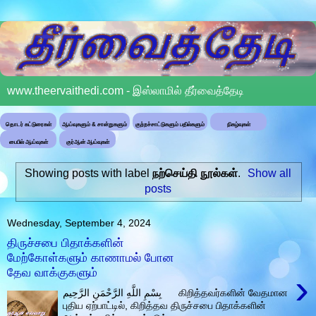
www.theervaithedi.com - இஸ்லாமில் தீர்வைத்தேடி
தொடர் கட்டுரைகள்
ஆய்வுகளும் & சான்றுகளும்
குற்றச்சாட்டுகளும் பதில்களும்
நிகழ்வுகள்
பைபில் ஆய்வுகள்
குர்ஆன் ஆய்வுகள்
Showing posts with label
நற்செய்தி நூல்கள்
.
Show all
posts
Wednesday, September 4, 2024
திருச்சபை பிதாக்களின்
மேற்கோள்களும் காணாமல் போன
தேவ வாக்குகளும்
›
بِسْمِ اللَّهِ الرَّحْمَنِ الرَّحِيم கிறித்தவர்களின் வேதமான
புதிய ஏற்பாட்டில், கிறித்தவ திருச்சபை பிதாக்களின்