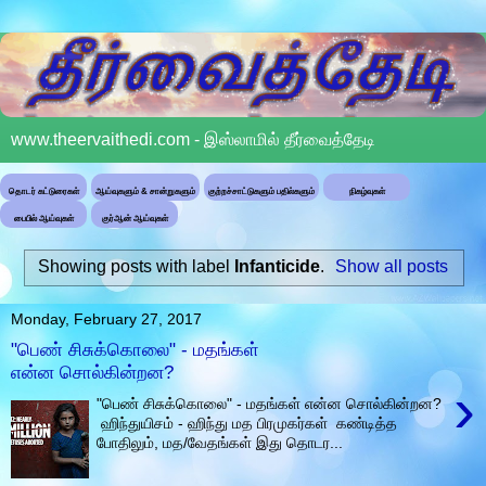
www.theervaithedi.com - இஸ்லாமில் தீர்வைத்தேடி
தொடர் கட்டுரைகள்
ஆய்வுகளும் & சான்றுகளும்
குற்றச்சாட்டுகளும் பதில்களும்
நிகழ்வுகள்
பைபில் ஆய்வுகள்
குர்ஆன் ஆய்வுகள்
Showing posts with label
Infanticide
.
Show all posts
Monday, February 27, 2017
"பெண் சிசுக்கொலை" - மதங்கள்
என்ன சொல்கின்றன?
›
"பெண் சிசுக்கொலை" - மதங்கள் என்ன சொல்கின்றன?
ஹிந்துயிசம் - ஹிந்து மத பிரமுகர்கள் கண்டித்த
போதிலும், மத/வேதங்கள் இது தொடர...