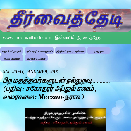
www.theervaithedi.com - இஸ்லாமில் தீர்வைத்தேடி
தொடர் கட்டுரைகள்
ஆய்வுகளும் & சான்றுகளும்
குற்றச்சாட்டுகளும் பதில்களும்
நிகழ்வுகள்
பைபில் ஆய்வுகள்
குர்ஆன் ஆய்வுகள்
SATURDAY, JANUARY 9, 2016
பிற மதத்தவர்களுடன் நல்லுறவு.............
(பதிவு : சகோதரர் அப்துல் சலாம் ,
வரைகலை : Meezan-தராசு )