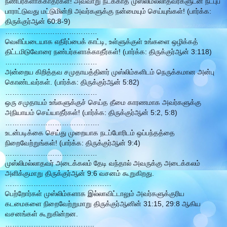
நண்பர்களாக்காதீர்கள்! அவ்வாறு நடக்காத முஸ்லிமல்லாதவர்களுடன் நட்புப்
பாராட்டுவது மட்டுமின்றி அவர்களுக்கு நன்மையும் செய்யுங்கள்! (பார்க்க:
திருக்குர்ஆன் 60:8-9)
…………………………………
வெளிப்படையாக எதிர்ப்பைக் காட்டி, உள்ளுக்குள் உங்களை ஒழிக்கத்
திட்டமிடுவோரை நண்பர்களாக்காதீர்கள்! (பார்க்க: திருக்குர்ஆன் 3:118)
…………………………………
அன்றைய கிறித்தவ சமுதாயத்தினர் முஸ்லிம்களிடம் நெருக்கமான அன்பு
கொண்டவர்கள். (பார்க்க: திருக்குர்ஆன் 5:82)
…………………………………
ஒரு சமுதாயம் உங்களுக்குச் செய்த தீமை காரணமாக அவர்களுக்கு
அநியாயம் செய்யாதீர்கள்! (பார்க்க: திருக்குர்ஆன் 5:2, 5:8)
………………………………….
உடன்படிக்கை செய்து முறையாக நடப்போரிடம் ஒப்பந்தத்தை
நிறைவேற்றுங்கள்! (பார்க்க: திருக்குர்ஆன் 9:4)
…………………………………
முஸ்லிமல்லாதவர் அடைக்கலம் தேடி வந்தால் அவருக்கு அடைக்கலம்
அளிக்குமாறு திருக்குர்ஆன் 9:6 வசனம் கூறுகிறது.
………………………………………
பெற்றோர்கள் முஸ்லிம்களாக இல்லாவிட்டாலும் அவர்களுக்குரிய
கடமைகளை நிறைவேற்றுமாறு திருக்குர்ஆனின் 31:15, 29:8 ஆகிய
வசனங்கள் கூறுகின்றன.
………………………………..