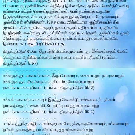
யூதர்களும் முஸ்லிம்களுக்கு எதிராகப் படை திரட்டிக் கொண்டிருந்தார்கள்.
எப்படியாவது முஸ்லிம்களை அழித்து இஸ்லாத்தை ஒழிக்க வேண்டும் என்று
கங்கணம் கட்டிக் கொண்டிருந்தார்கள். போர் நடக்காத வருடமே
இருக்கவில்லை. சில வருடங்களில் ஒன்றுக்கு மேற்பட்ட போர்களையும்
முஸ்லிம்கள் சந்தித்தனர். இத்தகைய இக்கட்டான சூழ்நிலையில் சில
முஸ்லிம்களின் உறவினர்களும், நண்பர்களும் எதிரிகளின் பகுதிகளில்
இருந்தனர். அவர்களுடன் முஸ்லிம்கள் உறவாடி வந்தனர். முஸ்லிம்கள் மூலம்
அவர்களுக்குத் தகவல்கள் கிடைத்து விடக் கூடாது என்பதற்காகவே
இவ்வாறு கட்டளை பிறப்பிக்கப்பட்டது.
திருக்குர்ஆனிலேயே இது பற்றி விளக்கமும் உள்ளது. இஸ்லாத்தைக் கேலிப்
பொருளாக ஆக்கியவர்களை உற்ற நண்பர்களாக்காதீர்கள்! (பார்க்க:
திருக்குர்ஆன் 5:57)
………………………………….
உங்களுக்குப் பகைவர்களாக இருப்போரையும், கைகளாலும் நாவுகளாலும்
உங்களுக்குத் தீங்கிழைக்கத் திட்டமிடுவோரையும் உற்ற
நண்பர்களாக்காதீர்கள்! (பார்க்க: திருக்குர்ஆன் 60:2)
…………………………………
உங்கள் பகைவர்களாகவும் இருந்து கொண்டு, உங்களையும், நபிகள்
நாயகத்தையும் ஊரை விட்டே விரட்டியடித்தவர்களை உற்ற
நண்பர்களாக்காதீர்கள்! (பார்க்க: திருக்குர்ஆன் 60:1)
…………………………………
மார்க்கத்துக்கு எதிராக உங்களுடன் போருக்கு வருவோரையும், உங்களையும்
நபிகள் நாயகத்தையும் விரட்டியடித்தவர்களையும் உற்ற