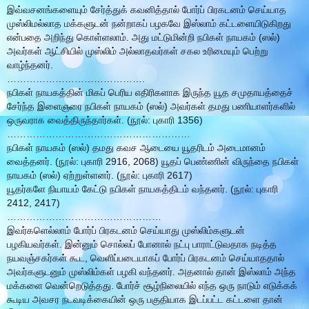
இவ்வசனங்களையும் சேர்த்துக் கவனித்தால் போர்ப் பிரகடனம் செய்யாத
முஸ்லிமல்லாத மக்களுடன் நன்றாகப் பழகவே இஸ்லாம் கட்டளையிடுகிறது
என்பதை அறிந்து கொள்ளலாம். அது மட்டுமின்றி நபிகள் நாயகம் (ஸல்)
அவர்கள் ஆட்சியில் முஸ்லிம் அல்லாதவர்கள் சகல உரிமையும் பெற்று
வாழ்ந்தனர்.
…………………………………….
நபிகள் நாயகத்தின் மிகப் பெரிய எதிரிகளாக இருந்த யூத சமுதாயத்தைச்
சேர்ந்த இளைஞரை நபிகள் நாயகம் (ஸல்) அவர்கள் தமது பணியாளர்களில்
ஒருவராக வைத்திருந்தார்கள். (நூல்: புகாரி 1356)
…………………………………………………
நபிகள் நாயகம் (ஸல்) தமது கவச ஆடையை யூதரிடம் அடைமானம்
வைத்தனர். (நூல்: புகாரி 2916, 2068) யூதப் பெண்ணின் விருந்தை நபிகள்
நாயகம் (ஸல்) ஏற்றுள்ளனர். (நூல்: புகாரி 2617)
யூதர்களே நியாயம் கேட்டு நபிகள் நாயகத்திடம் வந்தனர். (நூல்: புகாரி
2412, 2417)
…………………………………………
இவர்களெல்லாம் போர்ப் பிரகடனம் செய்யாது முஸ்லிம்களுடன்
பழகியவர்கள். இன்னும் சொல்லப் போனால் நட்பு பாராட்டுவதாக நடித்த
நயவஞ்சகர்கள் கூட, வெளிப்படையாகப் போர்ப் பிரகடனம் செய்யாததால்
அவர்களுடனும் முஸ்லிம்கள் பழகி வந்தனர். அதனால் தான் இஸ்லாம் அந்த
மக்களை வென்றெடுத்தது. போர்ச் சூழ்நிலையில் எந்த ஒரு நாடும் எடுக்கக்
கூடிய அவசர நடவடிக்கையின் ஒரு பகுதியாக இடப்பட்ட கட்டளை தான்