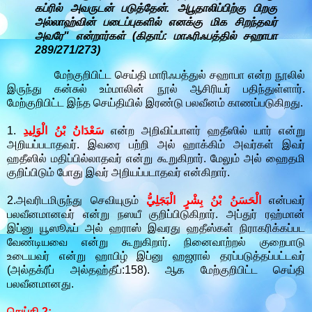
கப்ரில் அவருடன் படுத்தேன். அபூதாலிப்பிற்கு பிறகு
அல்லாஹ்வின் படைப்புகளில் எனக்கு மிக சிறந்தவர்
அவரே" என்றார்கள் (கிதாப்: மாஃரிஃபத்தில் சஹாபா
289/271/273)
மேற்குறிபிட்ட செய்தி மாரிஃபத்துல் சஹாபா என்ற நூலில்
இருந்து கன்சுல் உம்மாலின் நூல் ஆசிரியர் பதிந்துள்ளார்.
மேற்குறிபிட்ட இந்த செய்தியில் இரண்டு பலவீனம் காணப்படுகிறது.
1.
سَعْدَانُ بْنُ الْوَلِيدِ
என்ற அறிவிப்பாளர் ஹதீஸில் யார் என்று
அறியப்படாதவர். இவரை பற்றி அல் ஹாக்கிம் அவர்கள் இவர்
ஹதீஸில் மதிப்பில்லாதவர் என்று கூறுகிறார். மேலும் அல் ஹைதமி
குறிப்பிடும் போது இவர் அறியப்படாதவர் என்கிறார்.
2.அவரிடமிருந்து செவியுரும்
الْحَسَنُ بْنُ بِشْرٍ الْبَجَلِيُّ
என்பவர்
பலவீனமானவர் என்று நஸயீ குறிப்பிடுகிறார். அப்துர் ரஹ்மான்
இப்னு யூஸூஃப் அல் ஹராஸ் இவரது ஹதீஸ்கள் நிராகரிக்கப்பட
வேண்டியவை என்று கூறுகிறார். நினைவாற்றல் குறைபாடு
உடையவர் என்று ஹாபிழ் இப்னு ஹஜரால் தரப்படுத்தப்பட்டவர்
(அல்தக்ரீப் அல்தஹ்தீப்:158). ஆக மேற்குறிபிட்ட செய்தி
பலவீனமானது.
செய்தி 2: