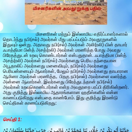
மிசனரிகள் மற்றும் இஸ்லாமிய எதிர்ப்பாளர்களால்
தொடர்ந்து நபி(சல்) அவர்கள் மீது பரப்பப்படும் அவதூறுகளில்
இதுவும் ஒன்று. அதாவது நபி(சல்) அவர்கள் அலி(ரலி) யின் தாயார்
ஃபாத்திமா பின்த் அசத்(ரலி) அவர்கள் மரணித்த போது அவரது
பிரேதத்துடன் உறவு கொண்டார்கள் என்பதுதான். ஃபாத்திமா பின்த்
அசத்(ரலி) அவர்கள் நபி(சல்) அவர்களது பெரிய தந்தையான
அபூதாலிப் அவர்களது மனைவியும், நபி(சல்) அவர்களது
பெரியன்னையும் ஆவார்கள், மேலும் நபி(சல்) அவர்களது தாயாரான
ஆமினா அவர்கள் மரணித்த, பிறகு நபி(ஸல்) அவர்களை வளர்த்த
அன்னை ஆவார்கள். இவர்களது பிரேத்துடந்தான் நபி(சல்)
அவர்கள் உறவுகொண்டார்கள் என்ற அவதூறை பரப்பி திரிகின்றனர்.
அது குறித்து இஸ்லாமிய ஆதாரங்களான ஹதீஸ்களில் என்ன
காணப்படுகிறது என்பதை காண்போம். இது குறித்து இரண்டு
செய்திகள் காணப்படுகிறது:
செய்தி 1:
حَدَّثَنَا أَبُو بَكْرِ بْنُ خَلَّادٍ، ثَنَا مُحَمَّدُ بْنُ غَالِبِ بْنِ حَرْبٍ َحَدَّثَنَا سُلَيْمَانُ بْنُ