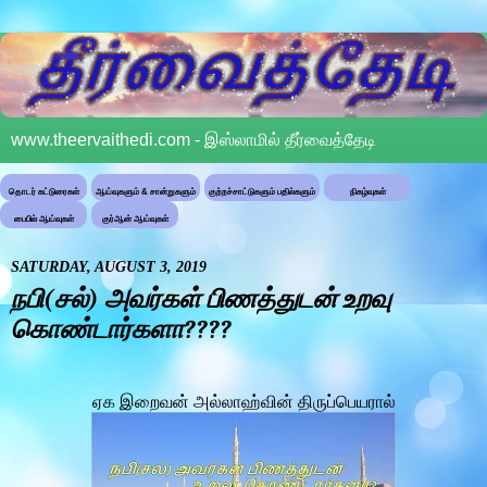
www.theervaithedi.com - இஸ்லாமில் தீர்வைத்தேடி
தொடர் கட்டுரைகள்
ஆய்வுகளும் & சான்றுகளும்
குற்றச்சாட்டுகளும் பதில்களும்
நிகழ்வுகள்
பைபில் ஆய்வுகள்
குர்ஆன் ஆய்வுகள்
SATURDAY, AUGUST 3, 2019
நபி(சல்) அவர்கள் பிணத்துடன் உறவு
கொண்டார்களா????
ஏக இறைவன் அல்லாஹ்வின் திருப்பெயரால்