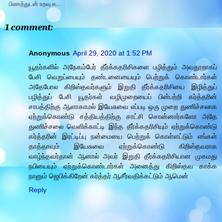
பிணத்துடன் உறவு க...
1 comment:
Anonymous
April 29, 2020 at 1:52 PM
யூதர்களில் அநேகம்பேர் தீர்க்கதரிசிகளை பழித்தும் அவதூறாகப்
பேசி வெறுப்பையும் தண்டனையையும் பெற்றுக் கொண்டார்கள்
அதேபோல கிறிஸ்தவர்களும் இறுதி தீர்க்கதரிசியை இழித்துப்
பழித்துப் பேசி யூதர்கள் வழிமுறையைப் பின்பற்றி கர்த்தரின்
சாபத்திற்கு ஆளாகாமல் இயேசுவை எப்படி ஒரு முறை துணிச்சலாக
ஏற்றுக்கொண்டு சத்தியத்திற்கு சாட்சி சொன்னார்களோ அதே
துணிச்சலை வெளிக்காட்டி இந்த தீர்க்கதரிசியும் ஏற்றுக்கொண்டு
கர்த்தரின் இரட்டிப்பு நன்மையை பெற்றுக் கொள்ளட்டும் எங்கள்
தாத்தாவும் இயேசுவை ஏற்றுக்கொண்டு கிறிஸ்தவராக
வாழ்ந்தவர்தான் ஆனால் அவர் இறுதி தீர்க்கதரிசியான முகமது
நபியையும் ஏற்றுக்கொண்டார்கள் அனைத்து கிறிஸ்தவ காக்க
நானும் ஜெபிக்கிறேன் கர்த்தர் ஆசீர்வதிக்கட்டும் ஆமென்
Reply