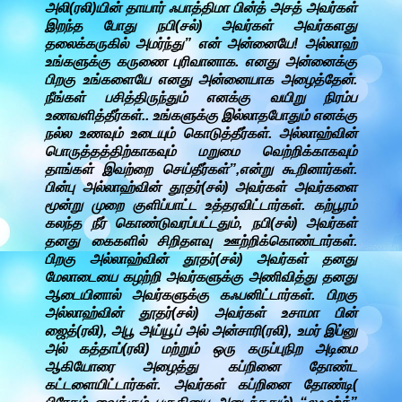
அலி(ரலி)யின் தாயார் ஃபாத்திமா பின்த் அசத் அவர்கள்
இறந்த போது நபி(சல்) அவர்கள் அவர்களது
தலைக்கருகில் அமர்ந்து” என் அன்னையே! அல்லாஹ்
உங்களுக்கு கருணை புரிவானாக. எனது அன்னைக்கு
பிறகு உங்களையே எனது அன்னையாக அழைத்தேன்.
நீங்கள் பசித்திருந்தும் எனக்கு வயிறு நிரம்ப
உணவளித்தீர்கள்.. உங்களுக்கு இல்லாதபோதும் எனக்கு
நல்ல உணவும் உடையும் கொடுத்தீர்கள். அல்லாஹ்வின்
பொருத்தத்திற்காகவும் மறுமை வெற்றிக்காகவும்
தாங்கள் இவற்றை செய்தீர்கள்”,என்று கூறினார்கள்.
பின்பு அல்லாஹ்வின் தூதர்(சல்) அவர்கள் அவர்களை
மூன்று முறை குளிப்பாட்ட உத்தரவிட்டார்கள். கற்பூரம்
கலந்த நீர் கொண்டுவரப்பட்டதும், நபி(சல்) அவர்கள்
தனது கைகளில் சிறிதளவு ஊற்றிக்கொண்டார்கள்.
பிறகு அல்லாஹ்வின் தூதர்(சல்) அவர்கள் தனது
மேலாடையை கழற்றி அவர்களுக்கு அணிவித்து தனது
ஆடையினால் அவர்களுக்கு கஃபனிட்டார்கள். பிறகு
அல்லாஹ்வின் தூதர்(சல்) அவர்கள் உசாமா பின்
ஜைத்(ரலி), அபூ அய்யூப் அல் அன்சாரி(ரலி), உமர் இப்னு
அல் கத்தாப்(ரலி) மற்றும் ஒரு கருப்புநிற அடிமை
ஆகியோரை அழைத்து கப்றினை தோண்ட
கட்டளையிட்டார்கள். அவர்கள் கப்றினை தோண்டி(