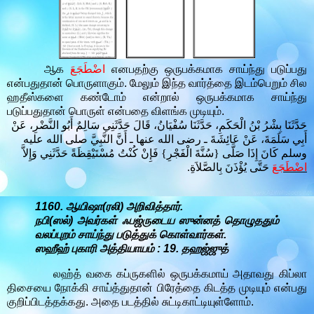
ஆக
اضْطَجَعَ
எனபதற்கு ஒருபக்கமாக சாய்ந்து படுப்பது
என்பதுதான் பொருளாகும். மேலும் இந்த வார்த்தை இடம்பெறும் சில
ஹதீஸ்களை கண்டோம் என்றால் ஒருபக்கமாக சாய்ந்து
படுப்பதுதான் பொருள் என்பதை விளங்க முடியும்.
حَدَّثَنَا بِشْرُ بْنُ الْحَكَمِ، حَدَّثَنَا سُفْيَانُ، قَالَ حَدَّثَنِي سَالِمٌ أَبُو النَّضْرِ، عَنْ
أَبِي سَلَمَةَ، عَنْ عَائِشَةَ ـ رضى الله عنها ـ أَنَّ النَّبِيَّ صلى الله عليه
وسلم كَانَ إِذَا صَلَّى ‏{‏سُنَّةَ الْفَجْرِ‏}‏ فَإِنْ كُنْتُ مُسْتَيْقِظَةً حَدَّثَنِي وَإِلاَّ
اضْطَجَعَ
حَتَّى يُؤْذَنَ بِالصَّلاَةِ‏.‏
1160. ஆயிஷா(ரலி) அறிவித்தார்.
நபி(ஸல்) அவர்கள் ஃபஜ்ருடைய ஸுன்னத் தொழுததும்
வலப்புறம் சாய்ந்து படுத்துக் கொள்வார்கள்.
ஸஹீஹ் புகாரி அத்தியாயம் : 19. தஹஜ்ஜுத்
லஹ்த் வகை கப்ருகளில் ஒருபக்கமாய் அதாவது கிப்லா
திசையை நோக்கி சாய்த்துதான் பிரேத்தை கிடத்த முடியும் என்பது
குறிப்பிடத்தக்கது. அதை படத்தில் சுட்டிகாட்டியுள்ளோம்.