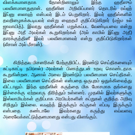
விளக்கமானதாக தோன்றினாலும் இந்த ஹதீஸும்
பலவீனமானதுதான். ஹதீஸின அறிவிப்பாளர் தொடரில் ரவ்ஹ்
இப்னு ஸலாஹ் என்பவர் இடம் பெறுகிறார். இவர் ஹதீஸ்களில்
தவறிழைகக்கூடியவர் என்று ஹைதமீ குறிப்பிடுகிறார் (மஜ்ம உல்
ஜாவாயித்). இவரது ஹதீஸ்கள் மறுக்கப்பட வேண்டியவை என்று
இப்னு அதீ அவர்கள் கூறுகிறார்கள் (அல் காமில் இப்னு அதீ)
தாரக்குத்தினீ இவர் பலவீனமானவர் என்று குறிப்பிடுகிறார்கள்
(லீசான் அல் மீசான்).
கிறித்தவ மிசனரிகள் மேற்குறிபிட்ட இரண்டு செய்திகளையும்
சுட்டிகாட்டி நபி
(
ஸல்
)
அவர்கள் பிணத்துடன் உறவு கொண்டதாக
கூறுகின்றன
.
ஆனால் அவை இரண்டும் பலவீனமான செய்திகள்
.
இவை பலவீனமான செய்திகள் என்பதை ஒருபுறம் ஒதுக்கிவைத்து
விட்டாலும்
.
இந்த ஹதீஸின் கருத்தை மிக மோசமாக தங்களது
இச்சைக்கு ஏற்றவாரு திரித்தும் உள்ளனர்
.
முதலில் இவர்களுக்கு
இஸ்லாமியர்கள் குறிப்பாக அரபியர்களின் கப்றுகள் குறித்த அறிவு
சிறிதும் இல்லை
.
லஃஹ்த் இருக்கும் கப்ருகள் எப்படி இருக்கும்
என்பதை கண்டாலே இவர்களது கருத்து எவ்வளவு
அரைவேக்காட்டுத்தனமானது என்பது விளங்கும்
.