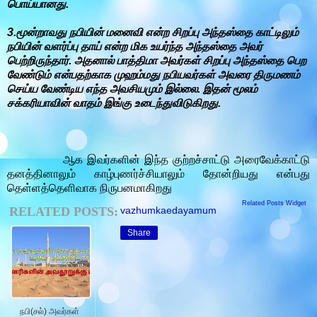
பொய்யானது.
3.மூன்றாவது நபியின் மனைவி என்ற சிறப்பு அந்தஸ்தை காட்டிலும்
நபியின் வளர்ப்பு தாய் என்ற மிக உயர்ந்த அந்தஸ்தை அவர்
பெற்றிருந்தார். அதனால் பாத்திமா அவர்கள் சிறப்பு அந்தஸ்தை பெற
வேண்டும் என்பதற்காக முஹம்மது நபியவர்கள் அவரை திருமணம்
செய்ய வேண்டிய எந்த அவசியமும் இல்லை. இதன் மூலம்
சக்கரியாவின் வாதம் இங்கு உடைந்துவிடுகிறது.
ஆக இவர்களின் இந்த குற்றச்சாட்டு அரைவேக்காட்டு
தனத்தினாலும் காழ்புணர்ச்சியாலும் தோன்றியது என்பது
தெள்ளத்தெளிவாக நிருபனமாகிறது
Related Posts Widget
RELATED POSTS:
vazhumkaedayamum
Share
நபி(சல்) அவர்கள்