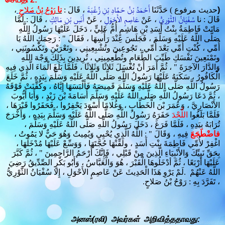
،
رَوْحُ بْنُ صَلاحٍ
نا
، قَالَ :
أَحْمَدُ بْنُ حَمَّادِ بْنِ زُغْبَةَ
حَدَّثَنَا
(
حديث مرفوع
)
قَالَ : نا
سُفْيَانُ الثَّوْرِيُّ
، عَنْ
عَاصِمٍ الأَحْوَلِ
، عَنْ
أَنَسِ بْنِ مَالِكٍ
، قَالَ : لَمَّا
مَاتَتْ فَاطِمَةُ بِنْتُ أَسَدِ بْنِ هَاشِمٍ أُمُّ عَلِيٍّ ، دَخَلَ عَلَيْهَا رَسُولُ اللَّهِ
رَحِمَكِ اللَّهُ يَا
: "
صَلَّى اللَّهُ عَلَيْهِ وَسَلَّمَ ، فَجَلَسَ عِنْدَ رَأْسِهَا ، فَقَالَ
أُمِّي ، كُنْتِ أُمِّي بَعْدَ أُمِّي ، تَجُوعِينَ وتُشْبِعِينِي ، وتَعْرَيْنَ وتَكْسُونَنِي ،
وتَمْنَعِينَ نَفْسَكِ طَيِّبَ الطَّعَامِ وتُطْعِمِينِي ، تُرِيدِينَ بِذَلِكَ وَجْهَ اللَّهِ
وَالدَّارَ الآخِرَةَ " ، ثُمَّ أَمَرَ أَنْ تُغْسَلَ ثَلاثًا وَثَلاثًا ، فَلَمَّا بَلَغَ الْمَاءَ الَّذِي فِيهِ
الْكَافُورُ ، سَكَبَهُ عَلَيْهَا رَسُولُ اللَّهِ صَلَّى اللَّهُ عَلَيْهِ وَسَلَّمَ بِيَدِهِ ، ثُمَّ خَلَعَ
رَسُولُ اللَّهِ صَلَّى اللَّهُ عَلَيْهِ وَسَلَّمَ قَمِيصَهُ فَأَلْبَسَهَا إِيَّاهُ ، وكُفِّنَتْ فَوْقَهُ
، ثُمَّ دَعَا رَسُولُ اللَّهِ صَلَّى اللَّهُ عَلَيْهِ وَسَلَّمَ أُسَامَةَ بْنَ زَيْدٍ ، وَأَبَا أَيُّوبَ
الأَنْصَارِيَّ ، وَعُمَرَ بْنَ الْخَطَّابِ ، وَغُلامًا أَسْوَدَ يَحْفِرُوا ، فَحَفَرُوا قَبْرَهَا ،
فَلَمَّا بَلَغُوا
اللَّحْدَ
حَفَرَهُ رَسُولُ اللَّهِ صَلَّى اللَّهُ عَلَيْهِ وَسَلَّمَ بِيَدِهِ ، وَأَخْرَجَ
تُرَابَهُ بِيَدِهِ ، فَلَمَّا فَرَغَ ، دَخَلَ رَسُولُ اللَّهِ صَلَّى اللَّهُ عَلَيْهِ وَسَلَّمَ ،
اللَّهُ الَّذِي يُحْيِي وَيُمِيتُ وَهُوَ حَيٌّ لا يَمُوتُ ،
: "
فِيهِ ، وَقَالَ
فاضْطَجَعَ
اغْفِرْ لأُمِّي فَاطِمَةَ بِنْتِ أَسَدٍ ، ولَقِّنْهَا حُجَّتَهَا ، وَوَسِّعْ عَلَيْهَا مُدْخَلَهَا ،
بِحَقِّ نَبِيِّكَ وَالأَنْبِيَاءِ الَّذِينَ مِنْ قَبْلِي ، فَإِنَّكَ أَرْحَمُ الرَّاحِمِينَ " ، ثُمَّ كَبَّرَ
عَلَيْهَا أَرْبَعًا ، ثُمَّ أدْخَلُوهَا الْقَبْرَ ، هُوَ وَالْعَبَّاسُ ، وَأَبُو بَكْرٍ الصِّدِّيقُ رَضِيَ
لَمْ يَرْوِ هَذَا الْحَدِيثَ عَنْ عَاصِمٍ الأَحْوَلِ ، إِلا سُفْيَانُ الثَّوْرِيُّ
.
اللَّهُ عَنْهُمْ
.
، تَفَرَّدَ بِهِ : رَوْحُ بْنُ صَلاحٍ
அனஸ்(ரலி) அவர்கள் அறிவித்ததாவது: