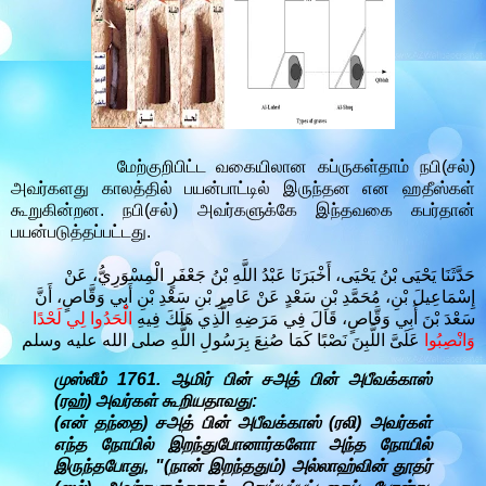
மேற்குறிபிட்ட வகையிலான கப்ருகள்தாம் நபி(சல்)
அவர்களது காலத்தில் பயன்பாட்டில் இருந்தன என ஹதீஸ்கள்
கூறுகின்றன. நபி(சல்) அவர்களுக்கே இந்தவகை கபர்தான்
பயன்படுத்தப்பட்டது.
حَدَّثَنَا يَحْيَى بْنُ يَحْيَى، أَخْبَرَنَا عَبْدُ اللَّهِ بْنُ جَعْفَرٍ الْمِسْوَرِيُّ، عَنْ
إِسْمَاعِيلَ بْنِ، مُحَمَّدِ بْنِ سَعْدٍ عَنْ عَامِرِ بْنِ سَعْدِ بْنِ أَبِي وَقَّاصٍ، أَنَّ
سَعْدَ بْنَ أَبِي وَقَّاصٍ، قَالَ فِي مَرَضِهِ الَّذِي هَلَكَ فِيهِ
الْحَدُوا لِي لَحْدًا
وَانْصِبُوا
عَلَىَّ اللَّبِنَ نَصْبًا كَمَا صُنِعَ بِرَسُولِ اللَّهِ صلى الله عليه وسلم
முஸ்லீம் 1761. ஆமிர் பின் சஅத் பின் அபீவக்காஸ்
(ரஹ்) அவர்கள் கூறியதாவது:
(என் தந்தை) சஅத் பின் அபீவக்காஸ் (ரலி) அவர்கள்
எந்த நோயில் இறந்துபோனார்களோ அந்த நோயில்
இருந்தபோது, "(நான் இறந்ததும்) அல்லாஹ்வின் தூதர்