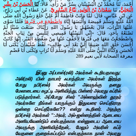
أَحْمَدَ، ثَنَا مُحَمَّدُ بْنُ الْبُسْتِنْبَانِ بِسُرَّ مَنْ رَأَى، قَالَا:
ثَنَا
الْحَسَنُ بْنُ بِشْرٍ
، عَنْ عَطَاءِ بْنِ أَبِي رَبَاحٍ،
سَعْدَانُ بْنُ الْوَلِيدِ، بَيَّاعُ السَّابِرِيِّ
ثَنَا
،
الْبَجَلِيُّ
عَنِ ابْنِ عَبَّاسٍ، قَالَ: لَمَّا مَاتَتْ فَاطِمَةُ أُمُّ عَلِيٍّ خَلَعَ رَسُولُ اللهِ صَلَّى
اللَّهُ عَلَيْهِ وَسَلَّمَ قَمِيصَهُ وَأَلْبَسَهَا إِيَّاهُ
وَاضْطَجَعَ فِي قَبْرِهَا
فَلَمَّا سَوَّى
عَلَيْهَا التُّرَابَ، قَالَ بَعْضُهُمْ: يَا رَسُولَ اللهِ رَأَيْنَاكَ صَنَعْتَ شَيْئًا لَمْ
تَصْنَعْهُ بِأَحَدٍ، قَالَ: «إِنِّي أَلْبَسْتُهَا قَمِيصِي لِتَلْبِسَ مِنْ ثِيَابِ الْجَنَّةِ
وَاضْطَجَعْتُ مَعَهَا فِي قَبْرِهَا لِأُخَفِّفَ عَنْهَا مِنْ ضَغْطَةِ الْقَبْرِ، إِنَّهَا كَانَتْ
أَحْسَنَ خَلْقِ اللهِ صَنِيعًا إِلَيَّ بَعْدَ أَبِي طَالِبٍ» لَفْظُ سُلَيْمَانَ يُكْنَى أَبَا
الْحَسَنِ وَكَنَّاهُ النَّبِيُّ صَلَّى اللَّهُ عَلَيْهِ وَسَلَّمَ أَبَا تُرَابٍ وَيُكْنَى أَبَا قَضْمٍ
289
معرفة الصحابة لأبي نعيم
இப்னு அப்பாஸ்(ரலி) அவர்கள் கூறியதாவது:
அலி(ரலி) யின் தாயார் ஃபாத்திமா அவர்கள் இறந்த
போது நபி(ஸல்) அவர்கள் அவருக்கு தனது
மேலாடையை கழட்டி அனிவித்து, பின்னர் அவரது கப்ரில்
படுத்தார்கள். அப்போது சிலர் “அல்லாஹ்வின் தூதர்
அவர்களே நீங்கள் யாருக்கும் இதுவரை செய்திராத
ஒன்றை செய்தீர்களே?? என்று கூறினர். அதற்கு
நபி(சல்) அவர்கள் “:அவர், அல்-ஜன்னத்தின் ஆடையை
அணியவேண்டும் என்பதற்காக என்னுடைய ஆடையை
அவருக்கு அணிவித்தேன்,. மேலும் அவரின் கப்ர்
வேதனை குறைக்கப்படும் என்பதற்காக நான் அவரது