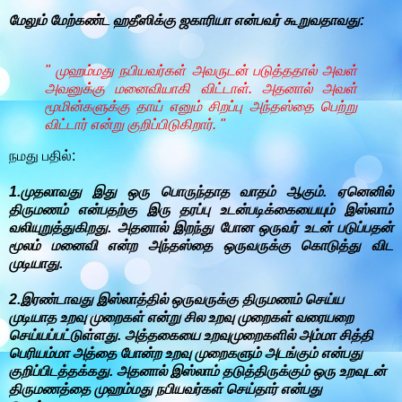
மேலும் மேற்கண்ட ஹதீஸிக்கு ஜகாரியா என்பவர் கூறுவதாவது:
" முஹம்மது நபியவர்கள் அவருடன் படுத்ததால் அவள்
அவனுக்கு மனைவியாகி விட்டாள். அதனால் அவள்
மூமின்களுக்கு தாய் எனும் சிறப்பு அந்தஸ்தை பெற்று
விட்டார் என்று குறிப்பிடுகிறார். "
நமது பதில்:
1.முதலாவது இது ஒரு பொருந்தாத வாதம் ஆகும். ஏனெனில்
திருமணம் என்பதற்கு இரு தரப்பு உடன்படிக்கையையும் இஸ்லாம்
வலியுறுத்துகிறது. அதனால் இறந்து போன ஒருவர் உடன் படுப்பதன்
மூலம் மனைவி என்ற அந்தஸ்தை ஒருவருக்கு கொடுத்து விட
முடியாது.
2.இரண்டாவது இஸ்லாத்தில் ஒருவருக்கு திருமணம் செய்ய
முடியாத உறவு முறைகள் என்று சில உறவு முறைகள் வரையறை
செய்யப்பட்டுள்ளது. அத்தகையை உறவுமுறைகளில் அம்மா சித்தி
பெரியம்மா அத்தை போன்ற உறவு முறைகளும் அடங்கும் என்பது
குறிப்பிடத்தக்கது. அதனால் இஸ்லாம் தடுத்திருக்கும் ஒரு உறவுடன்
திருமணத்தை முஹம்மது நபியவர்கள் செய்தார் என்பது