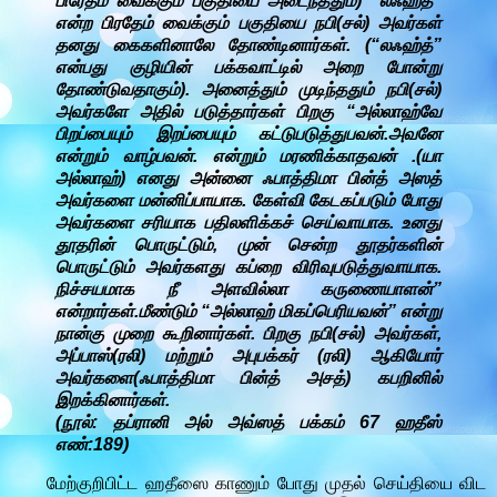
பிரேதம் வைக்கும் பகுதியை அடைந்ததும்) “லஃஹ்த்”
என்ற பிரதேம் வைக்கும் பகுதியை நபி(சல்) அவர்கள்
தனது கைகளினாலே தோண்டினார்கள். (“லஃஹ்த்”
என்பது குழியின் பக்கவாட்டில் அறை போன்று
தோண்டுவதாகும்). அனைத்தும் முடிந்ததும் நபி(சல்)
அவர்களே அதில் படுத்தார்கள் பிறகு “அல்லாஹ்வே
பிறப்பையும் இறப்பையும் கட்டுபடுத்துபவன்.அவனே
என்றும் வாழ்பவன். என்றும் மரணிக்காதவன் .(யா
அல்லாஹ்) எனது அன்னை ஃபாத்திமா பின்த் அஸத்
அவர்களை மன்னிப்பாயாக. கேள்வி கேடகப்படும் போது
அவர்களை சரியாக பதிலளிக்கச் செய்வாயாக. உனது
தூதரின் பொருட்டும், முன் சென்ற தூதர்களின்
பொருட்டும் அவர்களது கப்றை விரிவுபடுத்துவாயாக.
நிச்சயமாக நீ அளவில்லா கருணையாளன்”
என்றார்கள்.மீண்டும் “அல்லாஹ் மிகப்பெரியவன்” என்று
நான்கு முறை கூறினார்கள். பிறகு நபி(சல்) அவர்கள்,
அப்பாஸ்(ரலி) மற்றும் அபுபக்கர் (ரலி) ஆகியோர்
அவர்களை(ஃபாத்திமா பின்த் அசத்) கபறினில்
இறக்கினார்கள்.
(நூல்: தப்ரானி அல் அவ்ஸத் பக்கம் 67 ஹதீஸ்
எண்:189)
மேற்குறிபிட்ட ஹதீஸை காணும் போது முதல் செய்தியை விட