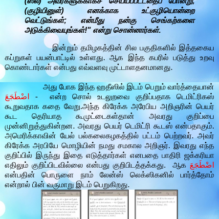
(ஸல்) அவர்களுக்காகச் செய்யப்பட்டதைப் போன்று,
(குழியினுள்) எனக்காக உட்குழியொன்றை
வெட்டுங்கள்; என்மீது நன்கு செங்கற்களை
அடுக்கிவையுங்கள்!" என்று சொன்னார்கள்.
இன்றும் தமிழகத்தின் சில பகுதிகளில் இத்தகைய
கப்றுகள் பயன்பாட்டில் உள்ளது. ஆக இந்த கபரில் படுத்து உறவு
கொண்டார்கள் என்பது எவ்வளவு முட்டாளதனமானது.
அது போக இந்த ஹதீஸில் இடம் பெறும் வார்த்தையான்
اضْطَجَعَ
- என்ற சொல் உடலுறவை குறிப்பதாக டெமிட்ரிகஸ்
கூறுவதாக கதை வேறு.அந்த கிரேக்க அரேபிய அறிஞரின் பெயர்
கூட தெரியாத கூமுட்டைகள்தான் அவரது குறிப்பை
முன்னிறுத்துகின்றன. அவரது பெயர் டெமிட்ரி கூடஸ் என்பதாகும்.
அமெரிக்காவின் யேல் பல்கலைகழகத்தில் பட்டம் பெற்றவர். அவர்
கிரேக்க அரபியே மொழியின் நமது சமகால அறிஞர். இவரது எந்த
குறிப்பில் இருந்து இதை எடுத்தார்கள் எனபதை பாதிரி ஜக்கரியா
எதிலும் குறிப்பிடவில்லை என்பது குறிபிடத்தக்கது. ஆக
اضْطَجَعَ
என்பதின் பொருளை நாம் லேன்ஸ் லெக்ஸிகனில் பார்த்தோம்
என்றால் பின் வருமாறு இடம் பெறுகிறது.