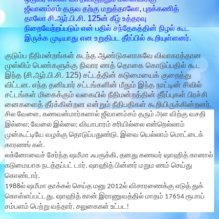
ஜீவானம்சம் தருவ தற்கு மறுத்தாலோ, புறக்கணித்
தாலோ சி.ஆர்.பி.சி. 125ன் கீழ் உத்தரவு
நிறைவேற்றப்படும் என் பதில் சந்தேகத்தின் நிழல் கூட
இருக்க முடியாது என உறுதிபட தீர்ப்பில் கூறியுள்ளனர்.
குடும்ப நீதிமன்றங்கள் கடந்த ஆண்டுகளாகவே விவாகரத்தான
முஸ்லிம் பெண்களுக்கு நிவார ணத் தொகை கொடுப்பதில் கூட
இந்த (சி.ஆர்.பி.சி. 125) சட்டத்தின் கடுமையைக் குறைத்து
விட்டன. எந்த தனியார் சட்டங்களின் மீதும் இந்த நாட்டின் சிவில்
சட்டங்கள் மிகைக்கும் வகையில் நீதிமன்றத்தின் தீர்ப்புகள் பிரச்சி
னைகளைத் தீர்க்கின்றன என்றும் நீதிபதிகள் கூறியிருக்கின்றனர்.
சில வேளை, கணவன்மார்களால் ஜீவானம்சம் தரும் அள விற்கு வசதி
இல்லை; வேலை இல்லை; வியாபாரம் சரியில்லை என்றெல்லாம்
முன்கூட்டியே வழக்கு தொடுப்பதுண்டு. இவை யெல்லாம் மொட்டைக்
காரணங் கள்.
லக்னோவைச் சேர்ந்த ஷமீமா ஃபரூக்கி, தனது கணவர் ஷாஹித் கானால்
கடுமையாக நடத்தப்பட் டார். ஷாஹித் பின்னர் மறும ணம் செய்து
கொண்டார்.
1988ல் ஷமீமா தாக்கல் செய்த மனு 2012ல் விசாரணைக்கு எடுத் துக்
கொள்ளப்பட்டது. ஷாஹித் கான் இராணுவத்தில் மாதம் 17654 ரூபாய்
சம்பளம் பெற்று வந்தார். சலுகைகள் உட்பட!