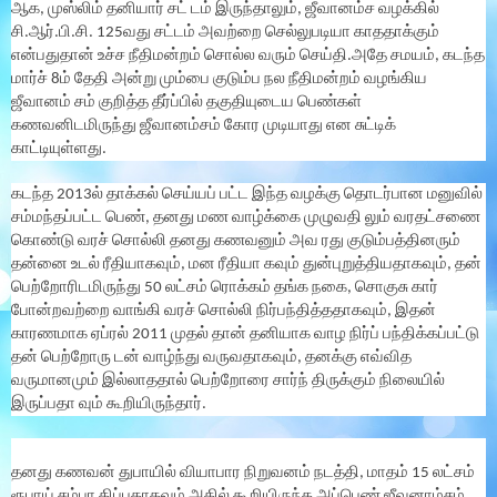
ஆக, முஸ்லிம் தனியார் சட் டம் இருந்தாலும், ஜீவானம்ச வழக்கில்
சி.ஆர்.பி.சி. 125வது சட்டம் அவற்றை செல்லுபடியா காததாக்கும்
என்பதுதான் உச்ச நீதிமன்றம் சொல்ல வரும் செய்தி.
அதே சமயம், கடந்த
மார்ச் 8ம் தேதி அன்று மும்பை குடும்ப நல நீதிமன்றம் வழங்கிய
ஜீவானம் சம் குறித்த தீர்ப்பில் தகுதியுடைய பெண்கள்
கணவனிடமிருந்து ஜீவானம்சம் கோர முடியாது என சுட்டிக்
காட்டியுள்ளது.
கடந்த 2013ல் தாக்கல் செய்யப் பட்ட இந்த வழக்கு தொடர்பான மனுவில்
சம்மந்தப்பட்ட பெண், தனது மண வாழ்க்கை முழுவதி லும் வரதட்சணை
கொண்டு வரச் சொல்லி தனது கணவனும் அவ ரது குடும்பத்தினரும்
தன்னை உடல் ரீதியாகவும், மன ரீதியா கவும் துன்புறுத்தியதாகவும், தன்
பெற்றோரிடமிருந்து 50 லட்சம் ரொக்கம் தங்க நகை, சொகுசு கார்
போன்றவற்றை வாங்கி வரச் சொல்லி நிர்பந்தித்ததாகவும், இதன்
காரணமாக ஏப்ரல் 2011 முதல் தான் தனியாக வாழ நிர்ப் பந்திக்கப்பட்டு
தன் பெற்றோரு டன் வாழ்ந்து வருவதாகவும், தனக்கு எவ்வித
வருமானமும் இல்லாததால் பெற்றோரை சார்ந் திருக்கும் நிலையில்
இருப்பதா வும் கூறியிருந்தார்.
தனது கணவன் துபாயில் வியாபார நிறுவனம் நடத்தி, மாதம் 15 லட்சம்
ரூபாய் சம்பா திப்பதாகவும் அதில் கூறியிருந்த அப்பெண் ஜீவனாம்சம்