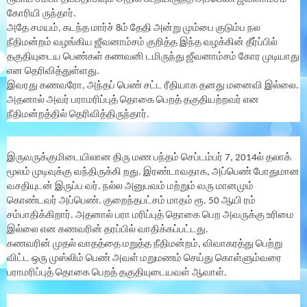
கோரியி ருந்தார்.
அதே சமயம், கடந்த மார்ச் 8ம் தேதி அன்று மும்பை குடும்ப நல
நீதிமன்றம் வழங்கிய ஜீவனாம்சம் குறித்த இந்த வழக்கின் தீர்ப்பில்
தகுதியுடைய பெண்கள் கணவனி டமிருந்து ஜீவனாம்சம் கோர முடியாது
என தெரிவித்துள்ளது.
இவரது கணவரோ, அந்தப் பெண் சட்ட ரீதியாக தனது மனைவி இல்லை.
அதனால் அவர் பராமரிப்புத் தொகை பெறத் தகுதியற்றவர் என
நீதிமன்றத்தில் தெரிவித்திருந்தார்.
இருவருக்குமிடையிலான திரு மண பந்தம் செப்டம்பர் 7, 2014ல் தலாக்
மூலம் முடிவுக்கு வந்திருக்கி றது. இரண்டாவதாக, அப்பெண் போதுமான
வசதியுடன் இருப்ப வர். நல்ல அனுபவம் மற்றும் வரு மானமும்
கொண்டவர் அப்பெண். குறைந்தபட்சம் மாதம் ரூ. 50 ஆயி ரம்
சம்பாதிக்கிறார். அதனால் பரா மரிப்புத் தொகை பெற அவருக்கு உரிமை
இல்லை என கணவரின் தரப்பில் வாதிக்கப்பட்டது.
கணவரின் முதல் வாதத்தை மறுத்த நீதிமன்றம், விவாகரத்து பெற்று
விட்ட ஒரு முஸ்லிம் பெண் அவள் மறுமணம் செய்து கொள்ளும்வரை
பராமரிப்புத் தொகை பெறத் தகுதியுடையவள் ஆவாள்.