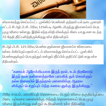
விவாகரத்து செய்யப்பட்ட முஸ்லிம் பெண்கள் குற்றவி யல் நடைமுறைச்
சட்டம் சி.ஆர்.பி.சி. பிரிவு 125ன்படி ஆணிடமிருந்து ஜீவானம்சம் பெற
முழு உரிமை உள்ளது. இதில் எந்த விதி விலக்கும் கிடையாது என கடந்த
7ம் தேதி தீர்ப்பளித்திருக்கிறது உச்ச நீதிமன்றம்.
சி.ஆர்.பி.சி. 125 பிரிவு பெண்க ளுக்கான ஜீவானம்ச உரிமையை
உள்ளடக்கியிருப்பதால் சட்டம் விவாகரத்து செய்யப்பட்ட முஸ் லிம்
பெண்களுக்கும் பொருந்தும் என்றும் தீர்ப்பில் குறிப்பிட்டுள் ளது உச்ச
நீதிமன்றம்.
"கணவர் ஆரோக்கியமாக இருந் தால், உடல் திறனோடு
இருந் தால் தன்னைத்தானே பராமரித் துக் கொள்ளும்
நல்ல நிலையில் இருந்தால் மனைவிக்கு ஆதரவ
ளிக்கும் பொறுப்பும் அந்த கணவ னுக்கு இருக்கிறது."
அதே சமயம், பராமரிப்புத் தொகையை பெறும் உரிமை தகுதியிழப்பை
அடை யும்வரை மனைவிக்கு அந்தத் தொகையைப் பெற முழு
உரிமை இருக்கிறது என்றும் கூறியுள்ளார் உச்ச நீதிமன்ற