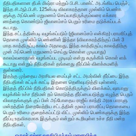
நீதிபதிகளான தீபக் மிஷ்ரா மற்றும் பி.சி. பாண்ட் அடங்கிய பெஞ்ச்,
இந்த சி.ஆர்.பி.சி. 125ன்படி விவாகரத்தான முஸ்லிம் பெண்க
ளுக்கு அப்பெண் மறுமணம் செய்யாதிருக்கும்வரை எக்கார
ணத்தை கொண்டும் ஜீவானம்சம் பெறும் உரிமை தடுக்கப்படக்
கூடாது.
இந்த சட்டத்தின்படி வழங்கப்படும் (ஜீவானம்சம் என்கிற) பராமரிப்புத்
தொகை முஸ்லிம் பெண்ணின் இத்தா (விவாகரத்திற்குப் பின் 3
மாத காத்திருப்பு காலம் அதாவது, இந்த காத்திருப்பு காலத்திற்கு
முன் அப்பெண் மறுமணம் செய்து கொள்ள முடியாது)
காலம்வரைதான் வழங்கப்பட முடியும் என்று சுருக்கிக் கொள் ளக்
கூடாது என்றும் நீதிபதிகள் தங்களது தீர்ப்பில் விளக்கமளித்
துள்ளனர்.
இதற்கு முந்தைய அரசியல மைப்புச் சட்ட அமர்வின் தீர்ப்பை இந்த
நீதிபதிகள் சுட்டிக் காட்டி இதனை தெளிவுபடுத்தி யுள்ளனர்.
இந்தத் தீர்ப்பில் நீதிபதிகள் கொடுத்திருக்கும் விளக்கம், ஷாபானு
வழக்கில் உச்ச நீதிமன் றம் கொடுத்த தீர்ப்பையடுத்து எழுந்த பெரும்
விவாதங்களுக் குப் பின் அப்போதைய ராஜீவ் காந்தி அரசு பாராளு
மன்றத்தில் நிறைவேற்றிய சட்டத்தின் மூலம் பராமரிப்பு தொகையை
பெறும் உரிமை குறைக்கப்பட்டு விட்ட முஸ்லிம் பெண்களுக்கு இந்த
தீர்ப்பு உதவிகரமாக இருக்கும் என்றும் கூறியுள்ள உச்ச நீதி மன்ற
நீதிபதிகள்,
ஒருவர் எல்லா வசதியிருந்தும் மனைவிக்கு