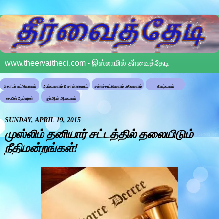
www.theervaithedi.com - இஸ்லாமில் தீர்வைத்தேடி
தொடர் கட்டுரைகள்
ஆய்வுகளும் & சான்றுகளும்
குற்றச்சாட்டுகளும் பதில்களும்
நிகழ்வுகள்
பைபில் ஆய்வுகள்
குர்ஆன் ஆய்வுகள்
SUNDAY, APRIL 19, 2015
முஸ்லிம் தனியார் சட்டத்தில் தலையிடும்
நீதிமன்றங்கள்!