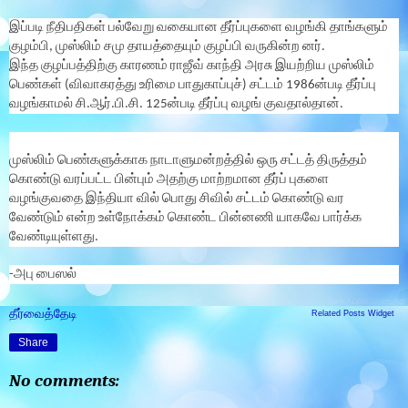
இப்படி நீதிபதிகள் பல்வேறு வகையான தீர்ப்புகளை வழங்கி தாங்களும்
குழம்பி, முஸ்லிம் சமு தாயத்தையும் குழப்பி வருகின்ற னர்.
இந்த குழப்பத்திற்கு காரணம் ராஜீவ் காந்தி அரசு இயற்றிய முஸ்லிம்
பெண்கள் (விவாகரத்து உரிமை பாதுகாப்புச்) சட்டம் 1986ன்படி தீர்ப்பு
வழங்காமல் சி.ஆர்.பி.சி. 125ன்படி தீர்ப்பு வழங் குவதால்தான்.
முஸ்லிம் பெண்களுக்காக நாடாளுமன்றத்தில் ஒரு சட்டத் திருத்தம்
கொண்டு வரப்பட்ட பின்பும் அதற்கு மாற்றமான தீர்ப் புகளை
வழங்குவதை இந்தியா வில் பொது சிவில் சட்டம் கொண்டு வர
வேண்டும் என்ற உள்நோக்கம் கொண்ட பின்னணி யாகவே பார்க்க
வேண்டியுள்ளது.
-அபு பைஸல்
தீர்வைத்தேடி
Related Posts Widget
Share
No comments: