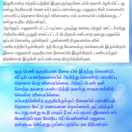
இதுபோன்ற சந்தர்ப்பத்தில் இருவருக்குமிடையில் தலாக் ஆகி விட்டது
என்று பிரதிவாதி (கண வர்) தரப்பு சொல்வது, மனுதார ரின் (மனைவி)
பராமரிப்பு தொகை கோரும் உரிமையை எவ் வகையில் பாதிக்காது...''
என்று கூறிய நீதிமன்றம்,
ஆயினும், மனுதாரர் பட்டப் படிப்பை முடித்து உணவு மற்றும் ஊட்டச்சத்து
அறிவியலில் முதுநி லைப் பட்டம் பெற்றவர் என்பதை தனது மனுவில்
ஒப்புக் கொண்டி ருக்கிறார். முன்னணி நிறுவனங்க ளில்
பணியாற்றியிருக்கிறார். தற் போது வேலைக்கு செல்லாமல் இருக்கிறார்.
இவை மனுதாரர் தகுதியான நிலையில் இருக்கிறார்; பணியாற்றும்
திறனோடு இருக்கி றார் என்பதை நிரூபிக்கின்றன.
ஒரு பெண் தகுதியான நிலை யில் இருந்து கொண்டு,
வீட்டில் பயனற்றவகையில் அமர்ந்து கொண்டு பராமரிப்பு
தொகை பெற உரிமையில்லை. அந்தப் பெண் தன்
சொந்த தவறை பயன்ப டுத்தி தனக்கு சாதகமாக்கிக்
கொள்ள உரிமையில்லை.
சம்பாதிக்கின்ற தகுதியிருக்கும் நிலையில் பராமரிப்புத்
தொகை கேட்டு கணவனை தொல்லைக் குட்படுத்தக்
கூடாது என்று கூறி மாதம் 2 லட்சம் ரூபாய் ஜீவானம் சம்
வேண்டும் என கோரிய அப் பெண்ணின் மனுவை
தள்ளுபடி செய்தது மும்பை குடும்ப நல நீதிமன்றம்.