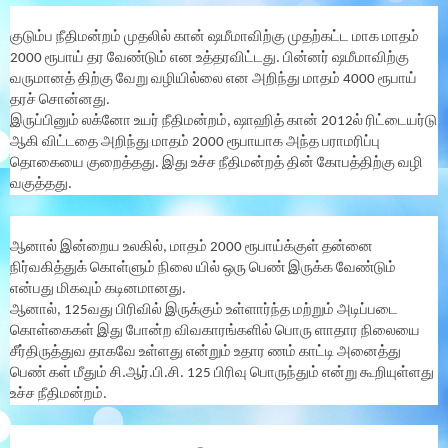
குடும்ப நீதிமன்றம் முதலில் கான் ஷமீமாவிற்கு முதற்கட்ட மாக மாதம்
2000 ரூபாய் தர வேண்டும் என உத்தரவிட்டது. பின்னர் ஷமீமாவிற்கு
வருமானத் திற்கு வேறு வழியில்லை என அறிந்து மாதம் 4000 ரூபாய்
தரச் சொன்னது.
இருப்பினும் லக்னோ உயர் நீதிமன்றம், ஷாஹித் கான் 2012ல் ரிட்டையர்டு
ஆகி விட்டதை அறிந்து மாதம் 2000 ரூபாயாக அந்த பராமரிப்பு
தொகையை குறைத்தது. இது உச்ச நீதிமன்றத் தின் கோபத்திற்கு வழி
வகுத்தது.
ஆனால் இன்றைய உலகில், மாதம் 2000 ரூபாய்க்குள் தன்னை
நிர்வகித்துக் கொள்ளும் நிலை யில் ஒரு பெண் இருக்க வேண்டும்
என்பது மிகவும் கடினமானது.
ஆனால், 125வது பிரிவில் இருக்கும் உள்ளார்ந்த மற்றும் அடிப்படை
கொள்கைகள் இது போன்ற விவகாரங்களில் பொரு ளாதார நிலையை
சீர்திருத்துவ தாகவே உள்ளது என்றும் உதார ணம் காட்டி அனைத்து
பெண் கள் மீதும் சி.ஆர்.பி.சி. 125 பிரிவு பொருந்தும் என்று கூறியுள்ளது
உச்ச நீதிமன்றம்.