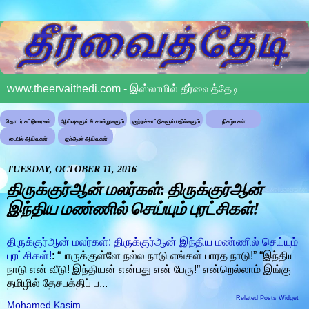
www.theervaithedi.com - இஸ்லாமில் தீர்வைத்தேடி
தொடர் கட்டுரைகள்
ஆய்வுகளும் & சான்றுகளும்
குற்றச்சாட்டுகளும் பதில்களும்
நிகழ்வுகள்
பைபில் ஆய்வுகள்
குர்ஆன் ஆய்வுகள்
TUESDAY, OCTOBER 11, 2016
திருக்குர்ஆன் மலர்கள்: திருக்குர்ஆன்
இந்திய மண்ணில் செய்யும் புரட்சிகள்!
திருக்குர்ஆன் மலர்கள்: திருக்குர்ஆன் இந்திய மண்ணில் செய்யும்
புரட்சிகள்!
: “பாருக்குள்ளே நல்ல நாடு எங்கள் பாரத நாடு!” “இந்திய
நாடு என் வீடு! இந்தியன் என்பது என் பேரு!” என்றெல்லாம் இங்கு
தமிழில் தேசபக்திப் ப...
Related Posts Widget
Mohamed Kasim