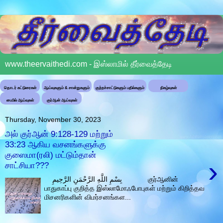
www.theervaithedi.com - இஸ்லாமில் தீர்வைத்தேடி
தொடர் கட்டுரைகள்
ஆய்வுகளும் & சான்றுகளும்
குற்றச்சாட்டுகளும் பதில்களும்
நிகழ்வுகள்
பைபில் ஆய்வுகள்
குர்ஆன் ஆய்வுகள்
Thursday, November 30, 2023
அல் குர்ஆன் 9:128-129 மற்றும்
33:23 ஆகிய வசனங்களுக்கு
குஸைமா(ரலி) மட்டும்தான்
›
சாட்சியா???
بِسْمِ اللَّهِ الرَّحْمَنِ الرَّحِيمِ குர்ஆனின்
பாதுகாப்பு குறித்த இஸ்லாமோஃபோபுகள் மற்றும் கிறித்தவ
மிசனரிகளின் விமர்சனங்கள...