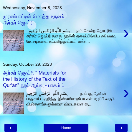
Wednesday, November 8, 2023
முரண்பாட்டின் மொத்த உருவம்
ஆர்தர் ஜெஃப்ரி
›
بِسْمِ اللَّهِ الرَّحْمَنِ الرَّحِيمِ நாம் சென்ற தொடரில்
அர்தர் ஜெஃப்ரி தனது நூலின் தலைப்பிலேயே எவ்வளவு
மோசடிகளை கட்டவிழ்துள்ளார் என்ற...
Sunday, October 29, 2023
ஆர்தர் ஜெஃப்ரி “ Materials for
the History of the Text of the
Qur'ān” நூல் ஆய்வு - பாகம் 1
›
بِسْمِ اللَّهِ الرَّحْمَنِ الرَّحِيمِ நாம் குர்ஆனின்
பாதுகாப்பு குறித்து இஸ்லாமோஃபோபுகள் எழுப்பி வரும்
விமர்சனங்களுக்கான விடைகளை ஆ...
‹
›
Home