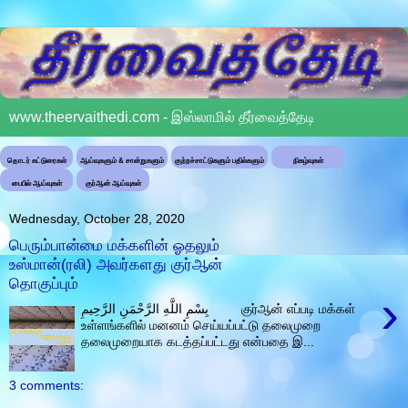
www.theervaithedi.com - இஸ்லாமில் தீர்வைத்தேடி
தொடர் கட்டுரைகள்
ஆய்வுகளும் & சான்றுகளும்
குற்றச்சாட்டுகளும் பதில்களும்
நிகழ்வுகள்
பைபில் ஆய்வுகள்
குர்ஆன் ஆய்வுகள்
Wednesday, October 28, 2020
பெரும்பான்மை மக்களின் ஓதலும்
உஸ்மான்(ரலி) அவர்களது குர்ஆன்
தொகுப்பும்
›
بِسْمِ اللَّهِ الرَّحْمَنِ الرَّحِيمِ குர்ஆன் எப்படி மக்கள்
உள்ளங்களில் மனனம் செய்யப்பட்டு தலைமுறை
தலைமுறையாக கடத்தப்பட்டது என்பதை இ...
3 comments: