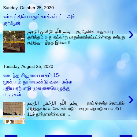
Sunday, October 25, 2020
உள்ளத்தில் பாதுக்காக்கப்பட்ட அல்
குர்ஆன்
›
بِسْمِ اللَّهِ الرَّحْمَنِ الرَّحِيمِ குர்ஆனின் பாதுகாப்பு
குறித்தும் அது எவ்வாறு பாதுக்காக்கப்பட்டுள்ளது என்பது
குறித்தும் இந்த இஸ்லாமி...
Tuesday, August 25, 2020
உடைந்த சிலுவை பாகம் 15-
மூன்றாம் நூற்றாண்டு வரை உள்ள
புதிய ஏற்பாடு மூல கையெழுத்து
›
பிரதிகள்
بِسْمِ اللَّهِ الرَّحْمَنِ الرَّحِيمِ நாம் சென்ற தொடரில்
கிறித்தவர்கள் கொண்டாடும் பழைய ஏற்பாடு எப்படி கிபி
11ம் நூற்றாண்டுவரை ...