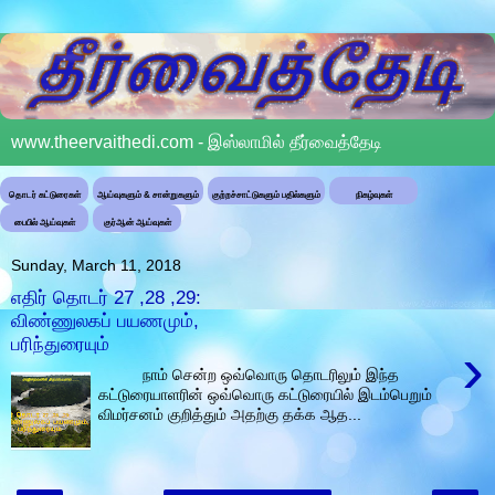
www.theervaithedi.com - இஸ்லாமில் தீர்வைத்தேடி
தொடர் கட்டுரைகள்
ஆய்வுகளும் & சான்றுகளும்
குற்றச்சாட்டுகளும் பதில்களும்
நிகழ்வுகள்
பைபில் ஆய்வுகள்
குர்ஆன் ஆய்வுகள்
Sunday, March 11, 2018
எதிர் தொடர் 27 ,28 ,29:
விண்ணுலகப் பயணமும்,
பரிந்துரையும்
›
நாம் சென்ற ஒவ்வொரு தொடரிலும் இந்த
கட்டுரையாளரின் ஒவ்வொரு கட்டுரையில் இடம்பெறும்
விமர்சனம் குறித்தும் அதற்கு தக்க ஆத...