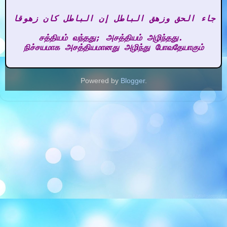
 جاء الحق وزهق الباطل إن الباطل كان زهوقا 

சத்தியம் வந்தது; அசத்தியம் அழிந்தது. 

நிச்சயமாக அசத்தியமானது அழிந்து போவதேயாகும்
Powered by
Blogger
.