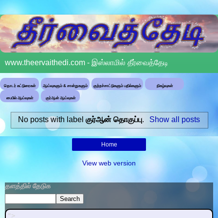
www.theervaithedi.com - இஸ்லாமில் தீர்வைத்தேடி
தொடர் கட்டுரைகள்
ஆய்வுகளும் & சான்றுகளும்
குற்றச்சாட்டுகளும் பதில்களும்
நிகழ்வுகள்
பைபில் ஆய்வுகள்
குர்ஆன் ஆய்வுகள்
No posts with label
குர்ஆன் தொகுப்பு
.
Show all posts
Home
View web version
தளத்தில் தேடுக
">